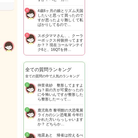
4
4歳8ヶ月の娘とリズム天国
したいと思って買ったので
すが思ったより難しくて私
ばかりしてるので…
5
スポ少ママさん、、クーラ
ーボックス何個持ってます
か？？ 現在コールマンテイ
ク6と、16QTを持…
全ての質問ランキング
全ての質問の中で人気のランキング
1
仲里依紗 整形してますよ
ね？前の方が可愛かったの
に今怖いんですが整形した
ら整形したーって…
2
鹿児島市 黎明館の大恐竜展
ライカのシン恐竜展 今年行
かれた方いらっしゃいます
か？ どちらか…
3
地震あと 帰省は控えるべ