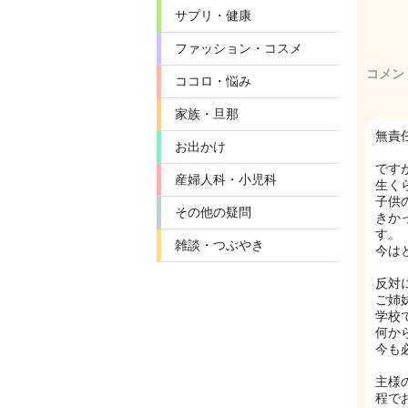
サプリ・健康
ファッション・コスメ
コメン
ココロ・悩み
家族・旦那
無責
お出かけ
です
産婦人科・小児科
生く
子供
その他の疑問
きか
す。
雑談・つぶやき
今は
反対
ご姉
学校
何か
今も
主様
程で