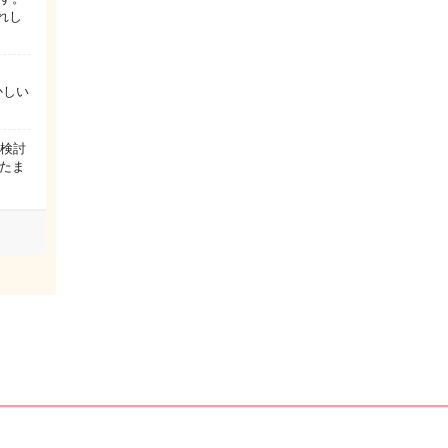
れし
かしい
園検討
たま