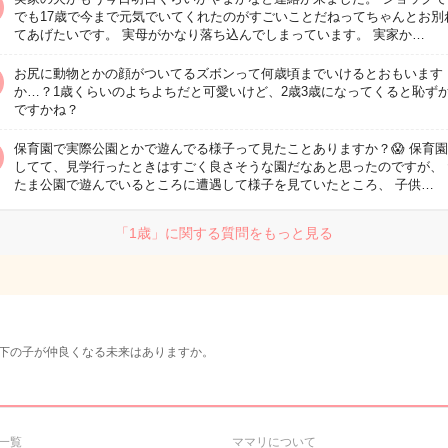
でも17歳で今まで元気でいてくれたのがすごいことだねってちゃんとお別
てあげたいです。 実母がかなり落ち込んでしまっています。 実家か…
お尻に動物とかの顔がついてるズボンって何歳頃までいけるとおもいます
か…？1歳くらいのよちよちだと可愛いけど、2歳3歳になってくると恥ず
ですかね？
保育園で実際公園とかで遊んでる様子って見たことありますか？😱 保育
してて、見学行ったときはすごく良さそうな園だなあと思ったのですが、 
たま公園で遊んでいるところに遭遇して様子を見ていたところ、 子供…
「1歳」に関する質問をもっと見る
下の子が仲良くなる未来はありますか。
一覧
ママリについて