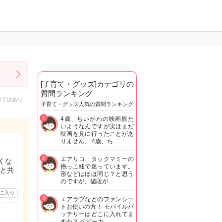
[子育て・グッズ]カテゴリの
質問ランキング
のではあり
子育て・グッズ人気の質問ランキング
1
4歳、ちいかわの映画観た
いようなんですが実はまだ
映画を見に行ったことがあ
りません。 4歳、ち…
2
エアリコ、タックマミーの
くな
抱っこ紐で迷っています。
と共
形などはほほ同じ？と思う
のですが、値段が…
に入り
3
エアラブなどのファンシー
トお使いの方！ モバイルバ
ッテリーはどこに入れてま
すか？ ベビーカ…