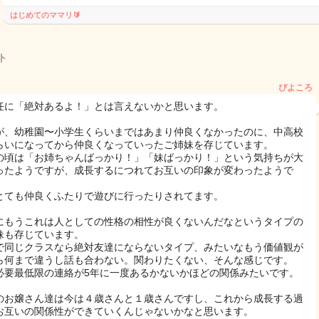
はじめてのママリ🔰
ト
ぴよころ
任に「絶対あるよ！」とは言えないかと思います。
が、幼稚園〜小学生くらいまではあまり仲良くなかったのに、中高校
らいになってから仲良くなっていったご姉妹を存じています。
の頃は「お姉ちゃんばっかり！」「妹ばっかり！」という気持ちが大
ったようですが、成長するにつれてお互いの印象が変わったようで
とても仲良くふたりで遊びに行ったりされてます。
にもうこれは人としての性格の相性が良くないんだなというタイプの
妹も存じています。
で同じクラスなら絶対友達にならないタイプ、みたいなもう価値観が
ら何まで違うし話も合わない。関わりたくない、そんな感じです。
必要最低限の連絡が5年に一度あるかないかほどの関係みたいです。
のお嬢さん達は今は４歳さんと１歳さんですし、これから成長する過
お互いの関係性ができていくんじゃないかなと思います。