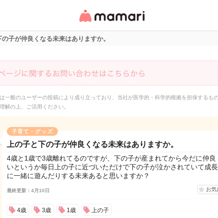
女性専用匿名QAアプ
リ・情報サイト
下の子が仲良くなる未来はありますか。
は一般のユーザーの投稿により成り立っており、当社が医学的・科学的根拠を担保するも
理解の上、ご活用ください。
子育て・グッズ
上の子と下の子が仲良くなる未来はありますか。
4歳と1歳で3歳離れてるのですが、下の子が産まれてから今だに仲良
いというか毎日上の子に近づいただけで下の子が泣かされていて成長
に一緒に遊んだりする未来あると思いますか？
お気
最終更新：4月10日
4歳
3歳
1歳
上の子