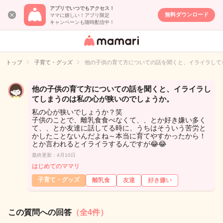
アプリでいつでもアクセス！
無料ダウンロード
ママに嬉しい！アプリ限定
キャンペーンも随時配信中！
女性専用匿名QA
アプリ・情報サ
トップ
子育て・グッズ
他の子供の育て方についての話を聞くと、イライラして
イト
他の子供の育て方についての話を聞くと、イライラし
てしまうのは私の心が狭いのでしょうか。
私の心が狭いでしょうか？笑
子供のことで、離乳食食べなくて、、とか好き嫌い多く
て、、とか友達に話してる時に、うちはそういう苦労と
かしたことないんだよね～本当に育てやすかったから！
とか言われるとイライラするんですが😂😂
最終更新：4月10日
はじめてのママリ
子育て・グッズ
離乳食
友達
好き嫌い
この質問への回答
（全4件）