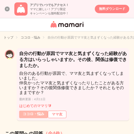
アプリでいつでもアクセス！
無料ダウンロード
ママに嬉しい！アプリ限定
キャンペーンも随時配信中！
女性専用匿名QA
アプリ・情報サ
トップ
ココロ・悩み
自分の行動が原因でママ友と気まずくなった経験がある方
イト
自分の行動が原因でママ友と気まずくなった経験があ
る方はいらっしゃいますか。その後、関係は修復でき
ましたか。
自分のある行動が原因で、ママ友と気まずくなってしま
いました。
仲良かったママ友と気まずくなったりしたことがある方
いますか？その後関係修復できましたか？それともその
ままですか？
最終更新：4月11日
はじめてのママリ🔰
ココロ・悩み
ママ友
この質問への回答
（全4件）