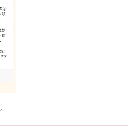
検査は
 咳
微妙
不信
…
特に
で下
い。