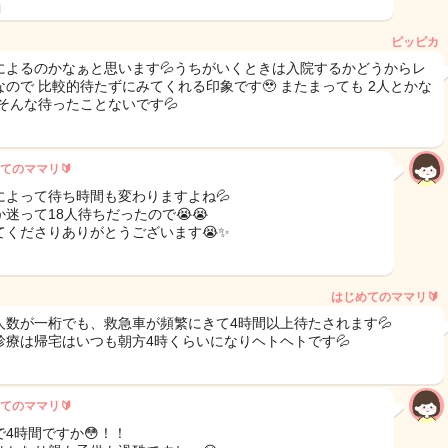
日
ピッピカ
によるのかなぁと思います💦うちがいくときは入院するかどうからレ
なので 比較的待たずにみてくれる印象です🥹 またまっても 2人とかな
 そんな待ったことないです💦
てのママリ🔰
によって待ち時間も変わりますよね💦
か迷って18人待ちだったので😭😭
てくださりありがとうございます😭✨️
はじめてのママリ🔰
人数が一桁でも、救急車が頻繁にきて4時間以上待たされます💦
診療は帰宅はいつも朝方4時くらいになりヘトヘトです💦
てのママリ🔰
で4時間ですか😳！！