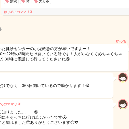
病院
体
大分市
はじめてのママリ🔰
ト
ゆっち
いた健診センターの小児救急の方が早いですよー！
20〜22時の2時間だけ開いている所です！人がいなくてめちゃくちゃ
19:30頃に電話して行ってくださいね😁
だけでなく、365日開いているので助かります！😁
日
てのママリ🔰
て知りました…！！🥲
的にもそっちに行けばよかったです😭
こと知れました🥹ありがとうございます🥹💖