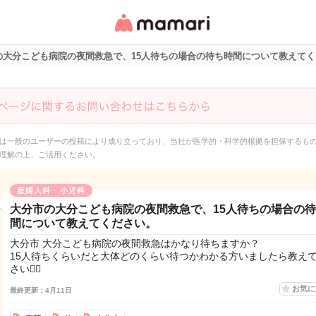
女性専用匿名QAアプ
リ・情報サイト
の大分こども病院の夜間救急で、15人待ちの場合の待ち時間について教えて
は一般のユーザーの投稿により成り立っており、当社が医学的・科学的根拠を担保するも
理解の上、ご活用ください。
産婦人科・小児科
大分市の大分こども病院の夜間救急で、15人待ちの場合の
間について教えてください。
大分市 大分こども病院の夜間救急はかなり待ちますか？
15人待ちくらいだと大体どのくらい待つかわかる方いましたら教え
さい🙇‍♀️
お気
最終更新：4月11日