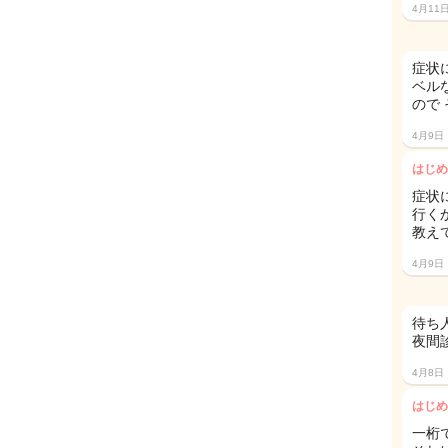
4月11
症状
ベル
ので
4月9日
はじめ
症状
行く
教え
4月9日
待ち
夜間
4月8日
はじめ
一桁