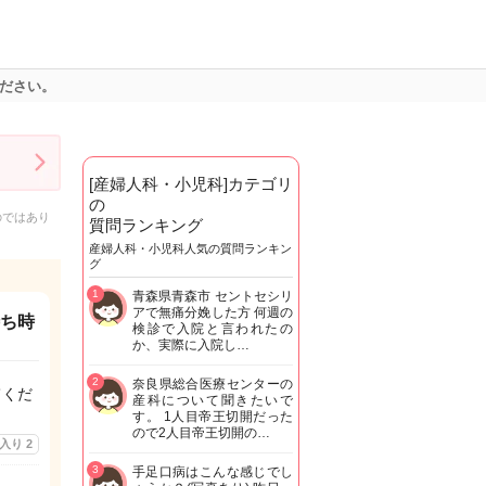
ください。
[産婦人科・小児科]カテゴリ
の
のではあり
質問ランキング
産婦人科・小児科人気の質問ランキン
グ
1
青森県青森市 セントセシリ
アで無痛分娩した方 何週の
待ち時
検診で入院と言われたの
か、実際に入院し…
2
奈良県総合医療センターの
てくだ
産科について聞きたいで
す。 1人目帝王切開だった
ので2人目帝王切開の…
に入り
2
3
手足口病はこんな感じでし