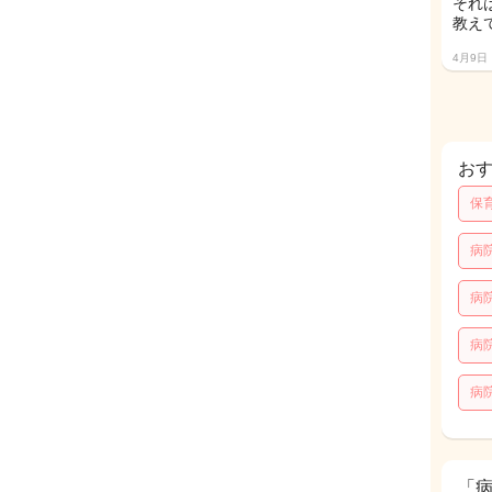
それ
教えて
4月9日
お
保
病
病
病
病
「