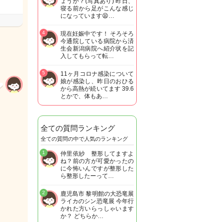
ょうか？(写真あり) 昨日、
寝る前から足がこんな感じ
になっています😫…
4
現在妊娠中です！ そろそろ
今通院している病院から済
生会新潟病院へ紹介状を記
入してもらって転…
5
11ヶ月コロナ感染について
娘が感染し、昨日のおひる
から高熱が続いてます 39.6
とかで、体もあ…
全ての質問ランキング
全ての質問の中で人気のランキング
1
仲里依紗 整形してますよ
ね？前の方が可愛かったの
に今怖いんですが整形した
ら整形したーって…
2
鹿児島市 黎明館の大恐竜展
ライカのシン恐竜展 今年行
かれた方いらっしゃいます
か？ どちらか…