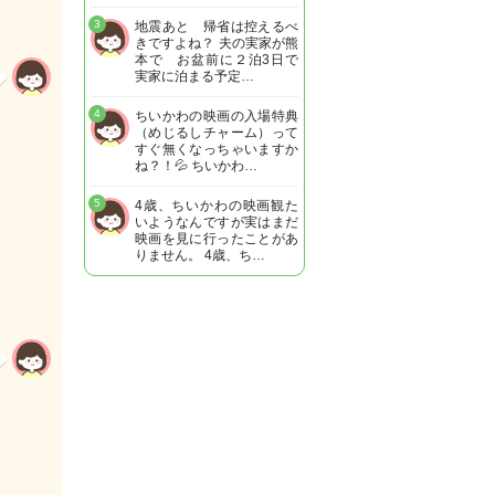
3
地震あと 帰省は控えるべ
きですよね？ 夫の実家が熊
本で お盆前に２泊3日で
実家に泊まる予定…
4
ちいかわの映画の入場特典
（めじるしチャーム）って
すぐ無くなっちゃいますか
ね？！💦 ちいかわ…
5
4歳、ちいかわの映画観た
いようなんですが実はまだ
映画を見に行ったことがあ
りません。 4歳、ち…