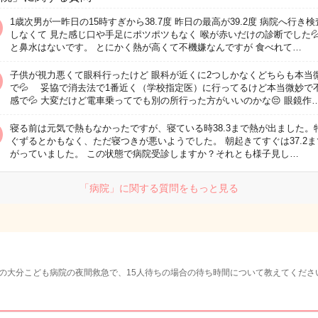
1歳次男が一昨日の15時すぎから38.7度 昨日の最高が39.2度 病院へ行き
しなくて 見た感じ口や手足にポツポツもなく 喉が赤いだけの診断でした💦
と鼻水はないです。 とにかく熱が高くて不機嫌なんですが 食べれて…
子供が視力悪くて眼科行ったけど 眼科が近くに2つしかなくどちらも本当
で💦 妥協で消去法で1番近く（学校指定医）に行ってるけど本当微妙で
感で💦 大変だけど電車乗ってでも別の所行った方がいいのかな😔 眼鏡作
寝る前は元気で熱もなかったですが、寝ている時38.3まで熱が出ました。
ぐずるとかもなく、ただ寝つきが悪いようでした。 朝起きてすぐは37.2ま
がっていました。 この状態で病院受診しますか？それとも様子見し…
「病院」に関する質問をもっと見る
の大分こども病院の夜間救急で、15人待ちの場合の待ち時間について教えてくださ