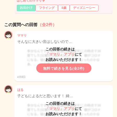
はじめてのママリ🔰
お出かけ
フライング
4歳
ディズニーシー
この質問への回答
（全2件）
ママリ
そんなに大きい音はしないので…
この回答の続きは
「ママリ」アプリ
にて
お読みいただけます！
無料で続きを見る(全2件)
4月8日
はる
子どもによるだと思います！ 綺…
この回答の続きは
「ママリ」アプリ
にて
お読みいただけます！