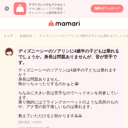
アプリでいつでもアクセス！
無料ダウンロード
ママに嬉しい！アプリ限定
キャンペーンも随時配信中！
女性専用匿名QA
アプリ・情報サ
トップ
お出かけ
ディズニーシーのソアリンに4歳半の子どもは乗れるでしょう
イト
ディズニーシーのソアリンに4歳半の子どもは乗れる
でしょうか。身長は問題ありませんが、音が苦手で
す。
ディズニーシーのソアリンは4歳半の子どもは乗れます
か？
身長は問題ありません。
怖がっちゃったりするのかぁと😭
ちなみに大きい音は苦手なのでヘッドホンを持参してい
ます。
乗り物的にはフライングカーペットのような高所のもの
や、アナ雪の若干激しいものは乗れます。
教えていただけると助かります🙇🙇
最終更新：4月8日