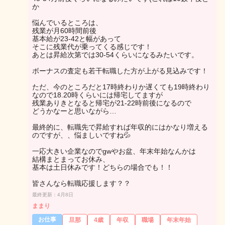
か
悩んでいるところは、
残業が月60時間前後
基本給が23-42と幅があって
そこに残業代が乗ってくる感じです！
あとは昇給次第では30-54くらいになるみたいです。
ボーナスの査定も若干転職した方が上がる見込みです！
ただ、今のところだと17時終わりか遅くても19時終わり
なので18.20時くらいには帰宅してますが
残業ありきとなると帰宅が21-22時前後になるので
どうかなーと思いながら…
最終的に、転職先で昇給すれば年収的にはかなり増える
のですが、、悩ましいですね💦
一応大きい企業なのでgwやお盆、年末年始なんかは
結構まとまってお休み、
基本は土日休みです！どちらの場合でも！！
皆さんなら転職応援します？？
最終更新：4月8日
ままり
お仕事
旦那
4歳
年収
職場
年末年始