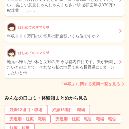
い！ 厳しい意見じゃんじゃんください🩷 💰額面年収370万 •
配達業 （土…
はじめてのママリ🔰
年収６００万円の方毎月の貯金額いくら位ですか？
はじめてのママリ🔰
地元へ帰りたい私と反対の夫 今は都内在住です。夫が転職し
たいとのことで、それなら私の地元である長野県にUターン
したいと伝…
「年収」に関する質問一覧を見る
みんなの口コミ・体験談まとめから見る
妊娠12週目・職場
妊娠13週目・職場
安定期・妊娠・職場
安定期・妊娠・報告・職場・報告
妊娠・転職