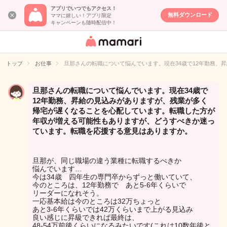
アプリでいつでもアクセス！
無料ダウンロード
ママに嬉しい！アプリ限定
キャンペーンも随時配信中！
女性専用匿名QA
アプリ・情報サ
トップ
お仕事
旦那さんの転職について悩んでいます。現在34歳で12年勤務
イト
旦那さんの転職について悩んでいます。現在34歳で
12年勤務、昇給の見込みがありますが、残業が多く
帰宅が遅くなることを心配しています。転職した方が
年収が増える可能性もありますが、どうすべきか迷っ
ています。転職を応援する意見はありますか。
旦那が、同じ職場の違う業種に転職するべきか
悩んでいます…
今は34歳 四年生の専門卒からずっと働いていて、
今のところは、12年勤務で あと5-6年くらいで
リーダーになれそう。
一応基本給は今のところは32万ちょっと
あと3-6年くらいでは42万くらいまで上がる見込み
良い感じに昇級できれば最終は、
48-54万前後くらいになるみたいです(これは10数年後と