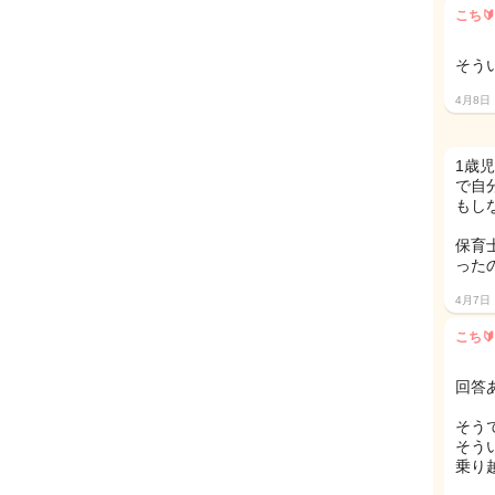
こち🔰
そう
4月8日
1歳
で自
もし
保育
った
4月7日
こち🔰
回答あ
そう
そう
乗り