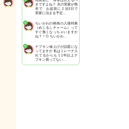
地震あと 帰省は控えるべ
きですよね？ 夫の実家が熊
本で お盆前に２泊3日で
実家に泊まる予定…
4
ちいかわの映画の入場特典
（めじるしチャーム）って
すぐ無くなっちゃいますか
ね？！💦 ちいかわ…
5
ナプキン値上げが話題にな
ってますが 私はミレーナ入
れてるからもう1年以上ナ
プキン買ってない…