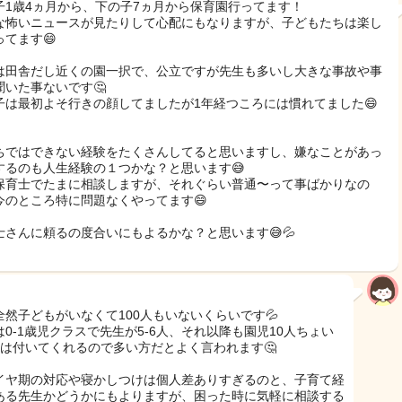
子1歳4ヵ月から、下の子7ヵ月から保育園行ってます！
な怖いニュースが見たりして心配にもなりますが、子どもたちは楽し
ってます😄
は田舎だし近くの園一択で、公立ですが先生も多いし大きな事故や事
聞いた事ないです🤔
子は最初よそ行きの顔してましたが1年経つころには慣れてました😄
ちではできない経験をたくさんしてると思いますし、嫌なことがあっ
するのも人生経験の１つかな？と思います😅
保育士でたまに相談しますが、それぐらい普通〜って事ばかりなの
今のところ特に問題なくやってます😄
士さんに頼るの度合いにもよるかな？と思います😅💦
全然子どもがいなくて100人もいないくらいです💦
は0-1歳児クラスで先生が5-6人、それ以降も園児10人ちょい
人は付いてくれるので多い方だとよく言われます🤔
イヤ期の対応や寝かしつけは個人差ありすぎるのと、子育て経
ある先生かどうかにもよりますが、困った時に気軽に相談する