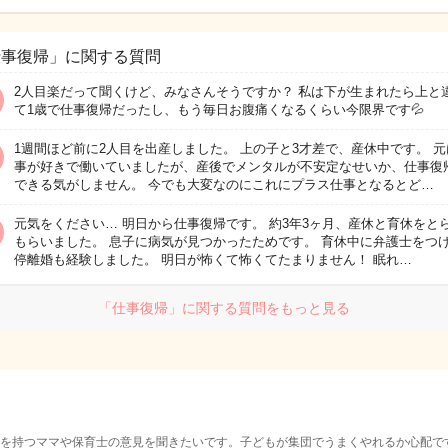
仕事復帰」に関する質問
2人目楽だって聞くけど、みなさんそうですか？ 私は下が生まれたら上と
て1歳で仕事復帰だったし、もう毎日お腹痛くなるくらい今限界です💦
1週間ほど前に2人目を出産しました。 上の子と3才差で、産休中です。 元
事が好きで働いていましたが、産後でメンタルが不安定なせいか、仕事復
できる気がしません。 今でも大変なのにこれにプラス仕事となるとど…
元気をください… 明日から仕事復帰です。 約3年3ヶ月、産休と育休をと
もらいました。 息子に病気が見つかったためです。 育休中に弁護士をつ
停離婚も経験しました。 明日が怖くて怖くてたまりません！ 眠れ…
「仕事復帰」に関する質問をもっと見る
を持つママや保育士の意見を聞きたいです。子どもが集団でうまくやれるか心配で