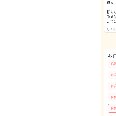
孤立
頼り
例え
えて
4月7日
お
保
保
保
保
保