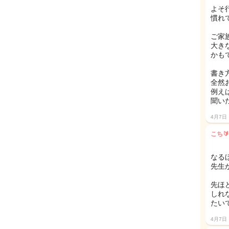
よそ
慣れ
ご家
大き
かもで
書き
全然
例え
聞い
4月7日
こち🔰
なる
先生
先ほ
しれ
たいで
4月7日