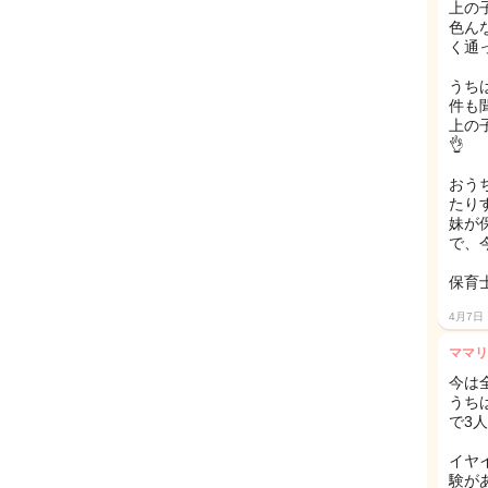
上の
色ん
く通
うち
件も
上の
👌
おう
たり
妹が
で、
保育
4月7日
ママリ
今は
うち
で3
イヤ
験が