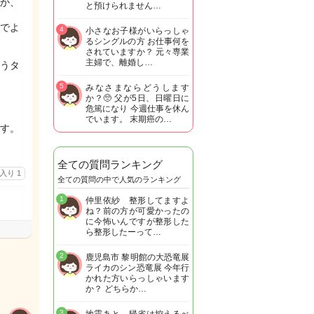
か、
と預けられません…
でよ
4
小さなお子様がいらっしゃ
るシングルの方 お仕事何を
されていますか？ 元々専業
主婦で、離婚し…
うタ
5
みなさまならどうします
か？🥺 父が5日、日曜日に
危篤になり 今週仕事を休ん
でいます。 末期癌の…
す。
全ての質問ランキング
に入り
1
全ての質問の中で人気のランキング
1
仲里依紗 整形してますよ
ね？前の方が可愛かったの
に今怖いんですが整形した
ら整形したーって…
2
鹿児島市 黎明館の大恐竜展
ライカのシン恐竜展 今年行
かれた方いらっしゃいます
か？ どちらか…
3