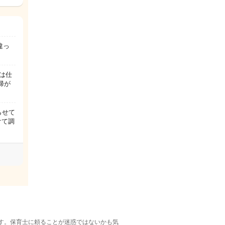
違っ
は仕
帰が
らせて
けて調
す。保育士に頼ることが迷惑ではないかも気