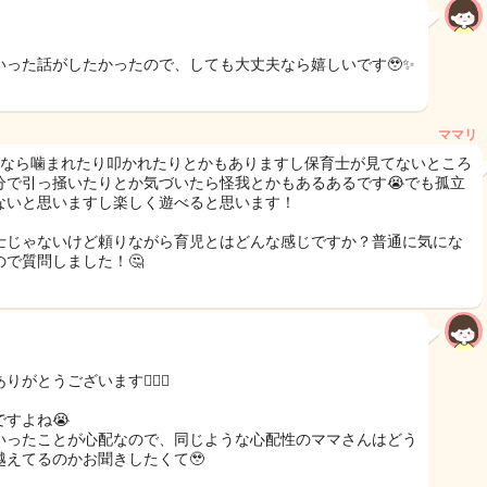
いった話がしたかったので、しても大丈夫なら嬉しいです🥹✨
ママリ
児なら噛まれたり叩かれたりとかもありますし保育士が見てないところ
分で引っ掻いたりとか気づいたら怪我とかもあるあるです😭でも孤立
ないと思いますし楽しく遊べると思います！
士じゃないけど頼りながら育児とはどんな感じですか？普通に気にな
ので質問しました！🤔
りがとうございます🙇🏻‍♀️
ですよね😭
いったことが心配なので、同じような心配性のママさんはどう
越えてるのかお聞きしたくて🥹