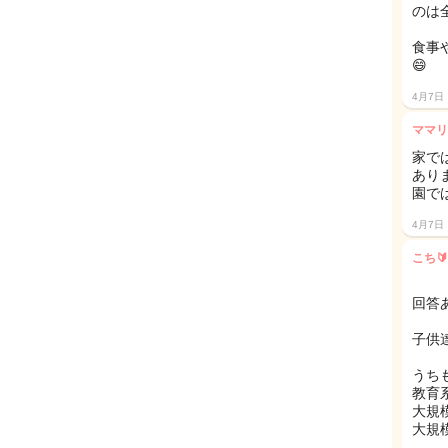
のは
食事
😄
4月7日
ママリ
家で
あり
園で
4月7日
こち🔰
回答あ
子供
うち
教育
大規
大規