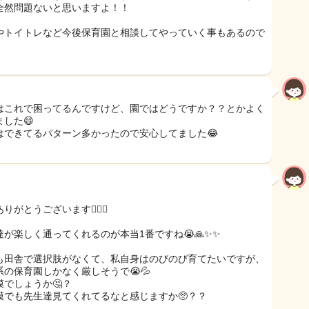
全然問題ないと思いますよ！！
やトイトレなど今後保育園と相談してやっていく事もあるので
はこれで困ってるんですけど、園ではどうですか？？とかよく
ました😄
はできてるパターン多かったので安心してました😂
りがとうございます🙇🏻‍♀️
達が楽しく通ってくれるのが本当1番ですね😭🙏✨✨
も田舎で選択肢がなくて、私自身はのびのび育てたいですが、
系の保育園しかなく厳しそうで😭💦
模でしょうか🤔？
模でも先生達見てくれてるなと感じますか🥺？？