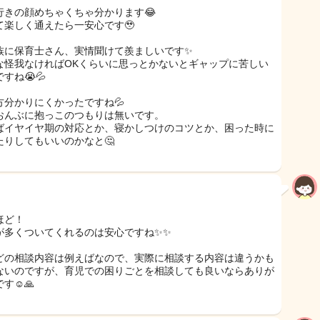
行きの顔めちゃくちゃ分かります😂
て楽しく通えたら一安心です🥹
族に保育士さん、実情聞けて羨ましいです✨
な怪我なければOKくらいに思っとかないとギャップに苦しい
すね😭💦
方分かりにくかったですね💦
おんぶに抱っこのつもりは無いです。
ばイヤイヤ期の対応とか、寝かしつけのコツとか、困った時に
たりしてもいいのかなと🤔
ほど！
が多くついてくれるのは安心ですね✨✨
どの相談内容は例えばなので、実際に相談する内容は違うかも
ないのですが、育児での困りごとを相談しても良いならありが
す☺️🙏