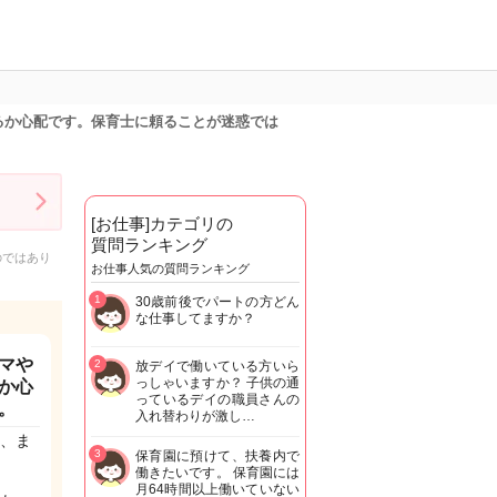
るか心配です。保育士に頼ることが迷惑では
[お仕事]カテゴリの
質問ランキング
のではあり
お仕事人気の質問ランキング
1
30歳前後でパートの方どん
な仕事してますか？
マや
2
放デイで働いている方いら
っしゃいますか？ 子供の通
か心
っているデイの職員さんの
。
入れ替わりが激し…
、ま
3
保育園に預けて、扶養内で
働きたいです。 保育園には
月64時間以上働いていない