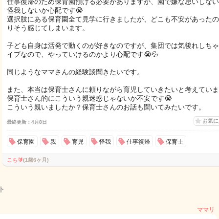
仕事復帰のため保育園預ける必要がありますが、園で嫌な思いしない
怪我しないか心配です😭
選択肢にある保育園全て見学に行きましたが、どこも不安があったの
りそう感じてしまいます。
子ども自身は活発で動くのが好きなのですが、集団では気後れしちゃ
イプなので、やっていけるのかより心配です😭💦
同じようなママさんの経験談聞きたいです。
また、本当は保育士さんに頼りながら育児していきたいと考えていま
保育士さん的にこういう親迷惑じゃないか不安です😭
こういう親いましたか？保育士さんのお話も聞いてみたいです。
お気
最終更新：4月8日
保育園
親
育児
怪我
仕事復帰
保育士
こち🔰
(1歳6ヶ月)
ト
ママリ