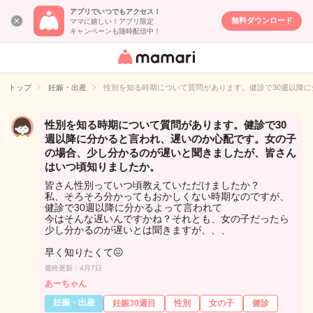
アプリでいつでもアクセス！
無料ダウンロード
ママに嬉しい！アプリ限定
キャンペーンも随時配信中！
女性専用匿名QA
アプリ・情報サ
トップ
妊娠・出産
性別を知る時期について質問があります。健診で30週以降
イト
性別を知る時期について質問があります。健診で30
週以降に分かると言われ、遅いのか心配です。女の子
の場合、少し分かるのが遅いと聞きましたが、皆さん
はいつ頃知りましたか。
皆さん性別っていつ頃教えていただけましたか？
私、そろそろ分かってもおかしくない時期なのですが、
健診で30週以降に分かるよって言われて
今はそんな遅いんですかね？それとも、女の子だったら
少し分かるのが遅いとは聞きますが、、、
早く知りたくて😖
最終更新：4月7日
あーちゃん
妊娠・出産
妊娠30週目
性別
女の子
健診