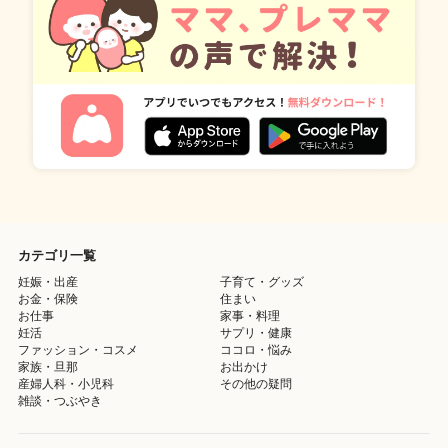
カテゴリ一覧
妊娠・出産
子育て・グッズ
お金・保険
住まい
お仕事
家事・料理
妊活
サプリ・健康
ファッション・コスメ
ココロ・悩み
家族・旦那
お出かけ
産婦人科・小児科
その他の疑問
雑談・つぶやき