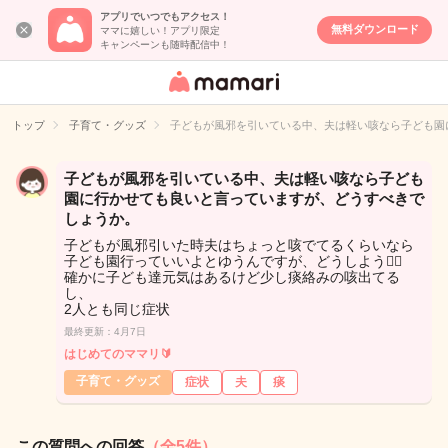
アプリでいつでもアクセス！
無料ダウンロード
ママに嬉しい！アプリ限定
キャンペーンも随時配信中！
女性専用匿名QA
アプリ・情報サ
トップ
子育て・グッズ
子どもが風邪を引いている中、夫は軽い咳なら子ども園
イト
子どもが風邪を引いている中、夫は軽い咳なら子ども
園に行かせても良いと言っていますが、どうすべきで
しょうか。
子どもが風邪引いた時夫はちょっと咳でてるくらいなら
子ども園行っていいよとゆうんですが、どうしよう😵‍💫
確かに子ども達元気はあるけど少し痰絡みの咳出てる
し、
2人とも同じ症状
最終更新：4月7日
はじめてのママリ🔰
子育て・グッズ
症状
夫
痰
この質問への回答
（全5件）