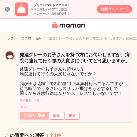
アプリでいつでもアクセス！
無料ダウンロード
ママに嬉しい！アプリ限定
キャンペーンも随時配信中！
女性専用匿名QA
アプリ・情報サ
トップ
ココロ・悩み
発達グレーのお子さんを持つ方にお伺いしますが、病院に
イト
発達グレーのお子さんを持つ方にお伺いしますが、病
院に連れて行く際の大変さについてどう思いますか。
発達グレーのお子さんお持ちの方
病院連れて行くの大変じゃないですか？
我が子は花粉症で2週間に1回耳鼻科行ってるんですが
待ち時間でうるさいしスリッパ飛ばそうとするしで
周りから迷惑行為ばかりでストレスでしかないです！
最終更新：4月6日
ママ
ココロ・悩み
病院
発達
この質問への回答
（全1件）