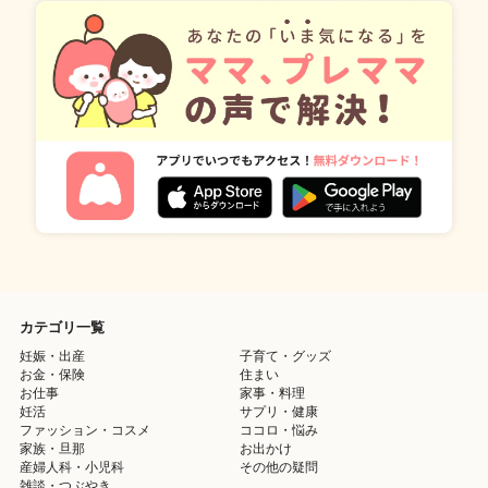
カテゴリ一覧
妊娠・出産
子育て・グッズ
お金・保険
住まい
お仕事
家事・料理
妊活
サプリ・健康
ファッション・コスメ
ココロ・悩み
家族・旦那
お出かけ
産婦人科・小児科
その他の疑問
雑談・つぶやき