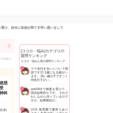
を受け、自分に自信が持てず辛い思いをして
[ココロ・悩み]カテゴリの
質問ランキング
のではあり
ココロ・悩み人気の質問ランキング
1
ママ友付き合いについて相
談です🙇‍♂️ 3歳になる娘がい
ます。 同い歳の子ですごく
仲良行子がい…
迷惑
受
2
seeDNAで検査を受けて、
神科
現在結果待ちです。 そわそ
わしながら待っているので
すが、結果報告の…
3
われ
23日.保育園で夏祭りあり