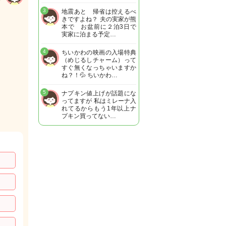
3
地震あと 帰省は控えるべ
きですよね？ 夫の実家が熊
本で お盆前に２泊3日で
実家に泊まる予定…
4
ちいかわの映画の入場特典
（めじるしチャーム）って
すぐ無くなっちゃいますか
ね？！💦 ちいかわ…
5
ナプキン値上げが話題にな
ってますが 私はミレーナ入
れてるからもう1年以上ナ
プキン買ってない…