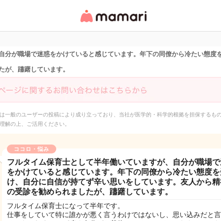
女性専用匿名QAアプ
リ・情報サイト
自分が職場で迷惑をかけていると感じています。年下の同僚から冷たい態度
たが、躊躇しています。
は一般のユーザーの投稿により成り立っており、当社が医学的・科学的根拠を担保するも
理解の上、ご活用ください。
ココロ・悩み
フルタイム保育士として半年働いていますが、自分が職場で
をかけていると感じています。年下の同僚から冷たい態度を
け、自分に自信が持てず辛い思いをしています。友人から精
の受診を勧められましたが、躊躇しています。
フルタイム保育士になって半年です。
仕事をしていて特に誰かが悪く言うわけではないし、思い込みだと言