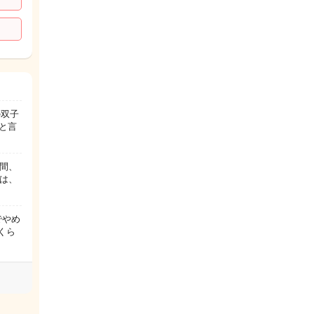
の双子
と言
時間、
は、
でやめ
くら