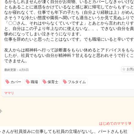
るかもしれませんが凄く自分がお荷物、いるとカバーしなきゃいけな
ともあることに迷惑をかけているなと感じ家に帰宅してからもずっと
なか寝れなくて、仕事でも年下の子たち（自分より経験は上）がめん
さそう？な冷たい態度や園長へ聞いても適当というか見て見ぬふりで
「〇〇さん、それはやらなくていいですよ」とあとから言われたりす
と、自分はこの子より年上なのに使えないな、、、できない自分を責
惨めになってしまい泣きそうになります。
仕事を辞めたいと思ったことはないです。でも職場にいると辛いです
友人からは精神科へ行って診断書をもらい休めるとアドバイスをもら
したが、社員でもない自分が精神科？甘えるなと思われそうで行くこ
できません。
お気
最終更新：4月5日
カバー
職場
保育士
フルタイム
ママリ
ト
はじめてのママリ🔰
トさんが社員並みに仕事しても社員の立場がないし、パートさんも社