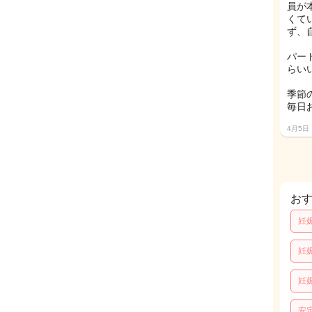
員が
くて
ず、
パー
らい
季節
毎日
4月5日
お
妊
妊
妊
安