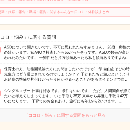
定期・妊娠・報告・職場・報告に関するみんなの口コミ・体験談まとめ
ココロ・悩み」に関する質問
ASDについて聞きたいです。不可に思われたらすみません。 26歳一卵性
の姉がいます。姉がIQ？検査したら65だったそうです。ASDの数値が高い
われたみたいです。 一卵性だと片方傾向あったら私も傾向ありですよね…
保育士の方、幼稚園教諭の方にお聞きしたいのですが…🥺 自由あそびの
先生方はどう過ごされてるのでしょうか？？ 子どもたちと遊ぶというより
お給食の準備や片付けだったり何かやるべきことがあるタイミングで自…
シングルマザー 仕事は好きです。条件はいいです。 ただ、人間関係が嫌
たいと考えてしまってます。 いま手取り35万 来年から昇進し手取り42万 
いになります。 子育てのお金もあり、旅行にも年1から2いけます。…
「ココロ・悩み」に関する質問をもっと見る