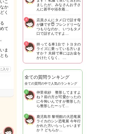
ます！ 私服で良いと言われ
いこ
ましたが、みなさんお子さ
なか
んに甚平や浴衣着…
どく
4
店員さんにタメ口で話す母
る
が嫌です😇 フレンドリーな
めて
つもりなのか、 いつもタメ
口で話すんですよ…
。
5
持ってる車1台で トヨタの
ライズに乗っている方いま
いま
すか？ 夫婦で車にはお金を
とも
かけたくなく、 …
に入り
全ての質問ランキング
全ての質問の中で人気のランキング
1
仲里依紗 整形してますよ
ね？前の方が可愛かったの
に今怖いんですが整形した
ら整形したーって…
2
鹿児島市 黎明館の大恐竜展
ライカのシン恐竜展 今年行
かれた方いらっしゃいます
か？ どちらか…