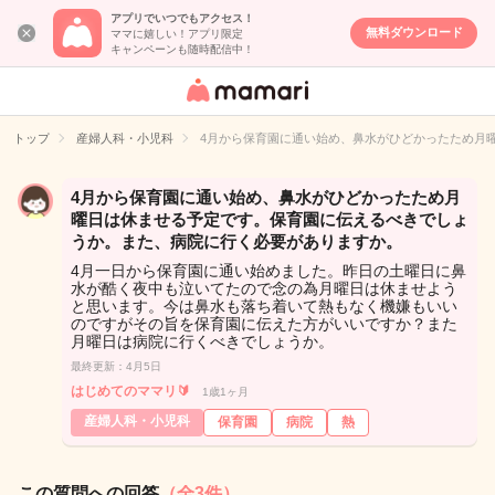
アプリでいつでもアクセス！
無料ダウンロード
ママに嬉しい！アプリ限定
キャンペーンも随時配信中！
女性専用匿名QA
アプリ・情報サ
トップ
産婦人科・小児科
4月から保育園に通い始め、鼻水がひどかったため月
イト
4月から保育園に通い始め、鼻水がひどかったため月
曜日は休ませる予定です。保育園に伝えるべきでしょ
うか。また、病院に行く必要がありますか。
4月一日から保育園に通い始めました。昨日の土曜日に鼻
水が酷く夜中も泣いてたので念の為月曜日は休ませよう
と思います。今は鼻水も落ち着いて熱もなく機嫌もいい
のですがその旨を保育園に伝えた方がいいですか？また
月曜日は病院に行くべきでしょうか。
最終更新：4月5日
はじめてのママリ🔰
1歳1ヶ月
産婦人科・小児科
保育園
病院
熱
この質問への回答
（全3件）