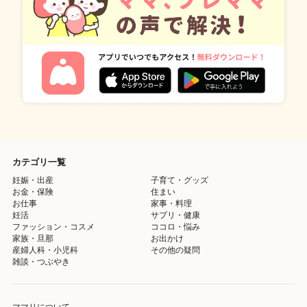
カテゴリ一覧
妊娠・出産
子育て・グッズ
お金・保険
住まい
お仕事
家事・料理
妊活
サプリ・健康
ファッション・コスメ
ココロ・悩み
家族・旦那
お出かけ
産婦人科・小児科
その他の疑問
雑談・つぶやき
ママリについて