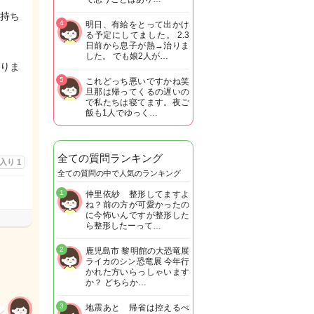
持ち
4
明日、有給をとって出かけ
る予定にしてました。 2.3
日前から息子が熱→治りま
した。 でも娘2人が…
りま
5
これどっち悪いですかね笑
旦那は帰ってくるの遅いの
で私たちは寝てます。夜ご
飯も1人でゆっく…
全ての質問ランキング
に入り
1
全ての質問の中で人気のランキング
1
仲里依紗 整形してますよ
ね？前の方が可愛かったの
に今怖いんですが整形した
ら整形したーって…
2
鹿児島市 黎明館の大恐竜展
ライカのシン恐竜展 今年行
かれた方いらっしゃいます
か？ どちらか…
3
地震あと 帰省は控えるべ