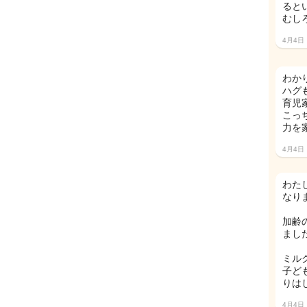
ると
むし
4月4日
わか
ハグ
育児
こっ
力を
4月4日
わた
なりま
加齢
まし
ミル
子ど
りは
4月4日