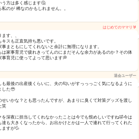
いう方は多く感じます🤔
ろ私のが 稀なのかもしれません。。
はじめてのママリ🔰
ります、、
もキスも正直気持ち悪いです。
家事まともにしてくれないと余計に無理になります。
ちは家事育児で疲れきってんのにまだそんな余力があるのか？その体
家事育児に使ってよって思います💭
退会ユーザー
しも最後の出産後くらいに、夫の匂いがすっっっごく気になるように
した🥹
のせいかな？とも思ったんですが、あまりに臭くて対策グッズを渡し
た笑
クを深夜に担当してくれなかったことは今でも恨めしいですね🤣今は
も達も大きくなったから、お出かけとかは一人で連れて行ってくれた
しますが💦