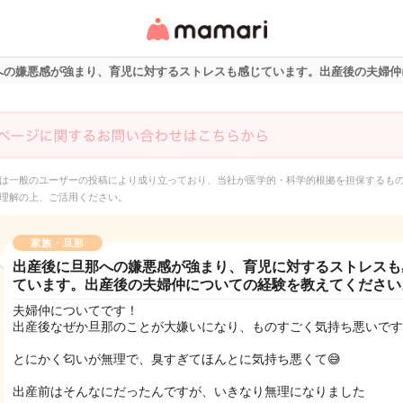
女性専用匿名QAアプ
リ・情報サイト
への嫌悪感が強まり、育児に対するストレスも感じています。出産後の夫婦仲
は一般のユーザーの投稿により成り立っており、当社が医学的・科学的根拠を担保するも
理解の上、ご活用ください。
家族・旦那
出産後に旦那への嫌悪感が強まり、育児に対するストレスも
ています。出産後の夫婦仲についての経験を教えてください
夫婦仲についてです！
出産後なぜか旦那のことが大嫌いになり、ものすごく気持ち悪いです
とにかく匂いが無理で、臭すぎてほんとに気持ち悪くて😅
出産前はそんなにだったんですが、いきなり無理になりました