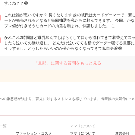
すよね？？😂
これは誰が悪いですか？ 長くなります 妹の彼氏はカードゲーマーで、新
ードが発売されるとなると毎回抽選を私たちに頼んできます。 今回、かな
プレ値が付きそうなカードの抽選を頼まれ、快諾しました。 こ…
かれこれ2時間ほど母乳飲んでしばらくして口から溢れてきて着替えてス
したら泣いての繰り返し。 どんだけ泣いてても横でグーグー寝てる旦那に
イラするし、どうしたらいいのか分からなくなってきて私自身涙😭
「旦那」に関する質問をもっと見る
への嫌悪感が強まり、育児に対するストレスも感じています。出産後の夫婦仲につ
一覧
ママリについて
ファッション・コスメ
ママリについて
運営会社