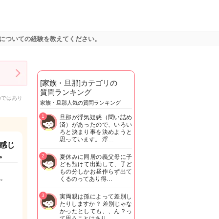
についての経験を教えてください。
[家族・旦那]カテゴリの
質問ランキング
のではあり
家族・旦那人気の質問ランキング
1
旦那が浮気疑惑（問い詰め
済）があったので、いろい
ろと決まり事を決めようと
思っています。 浮…
感じ
。
2
夏休みに同居の義父母に子
ども預けて出勤して、子ど
もの分しかお昼作らず出て
。
くるのってあり得…
3
実両親は孫によって差別し
たりしますか？ 差別じゃな
かったとしても、、ん？っ
て思うことはあり…