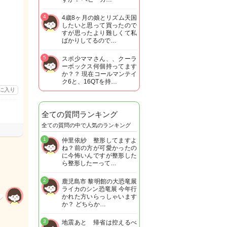
4
4歳8ヶ月の娘とリズム天国
したいと思って買ったので
すが思ったより難しくて私
ばかりしてるので…
5
スポ少ママさん、、クーラ
ーボックス何個持ってます
か？？ 現在コールマンテイ
ク6と、16QTを持…
に入り
全ての質問ランキング
全ての質問の中で人気のランキング
1
仲里依紗 整形してますよ
ね？前の方が可愛かったの
に今怖いんですが整形した
ら整形したーって…
2
鹿児島市 黎明館の大恐竜展
ライカのシン恐竜展 今年行
かれた方いらっしゃいます
か？ どちらか…
3
地震あと 帰省は控えるべ