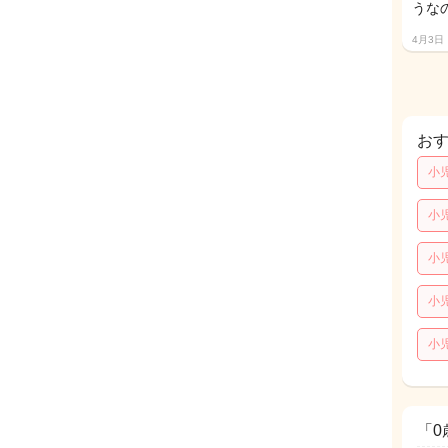
うな
4月3日
お
小
小
小
小
小
「0