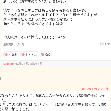
新しいのはおすすめできないと言われ💦
潰すような除去するのはあるが痛みもあると言われて
とりあえず処方されたヒルドイド塗りながら様子見てますが
肩～肩甲骨辺りにあったのがお腹にも増えて
胸のところまで結構出てきてます😭💦
増え続けてるので除去したほうがいいか…
お気
最終更新：4月4日
小児科
おすすめ
0歳
Mamarin♪
(1歳1ヶ月, 4歳10ヶ月)
ト
はじめてのママリ🔰
ぼなったことあります。5歳の上の子から始まり、3歳0歳の子にも移
した。
は潰しての治療で、ほぼ治りかけた頃に塗り薬の存在を知って、3歳0
塗り薬で治しました。