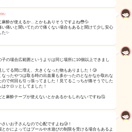
in♪
に麻酔が使えるか…とかもありそうですよね😳💦
痛い痛いと聞いてたので痛くない場合もあると聞けて少し安心
た✨️
の子の場合広範囲というよりは同じ場所に10個以上できまし
見してる間に増え、大きくなった物もありました！🥲
くなったやつは取る時の出血量も多かったのとなかなか取れな
たので何回も引っ張ってました！見てるこっちが痛そうでした
人はケロッとしてました！
だと麻酔テープが使えないとかあるかもしれないですね🤔
小さいお子さんなので心配ですよね🥲！
園とかによってはプールや水遊びの制限を受ける場合もあるよ