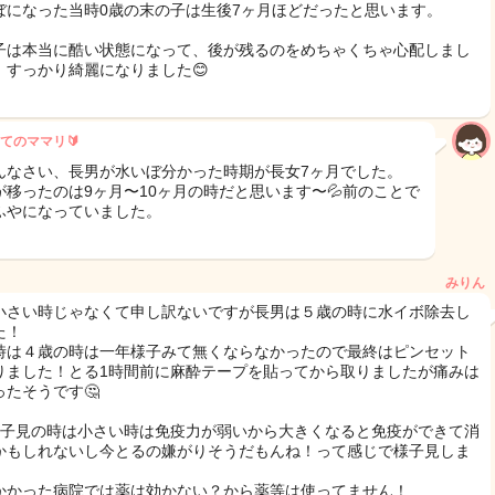
ぼになった当時0歳の末の子は生後7ヶ月ほどだったと思います。
子は本当に酷い状態になって、後が残るのをめちゃくちゃ心配しまし
、すっかり綺麗になりました😊
てのママリ🔰
んなさい、長男が水いぼ分かった時期が長女7ヶ月でした。
が移ったのは9ヶ月〜10ヶ月の時だと思います〜💦前のことで
ふやになっていました。
みりん
小さい時じゃなくて申し訳ないですが長男は５歳の時に水イボ除去し
た！
時は４歳の時は一年様子みて無くならなかったので最終はピンセット
りました！とる1時間前に麻酔テープを貼ってから取りましたが痛みは
ったそうです🤔
様子見の時は小さい時は免疫力が弱いから大きくなると免疫ができて消
かもしれないし今とるの嫌がりそうだもんね！って感じで様子見しま
！
かかった病院では薬は効かない？から薬等は使ってません！