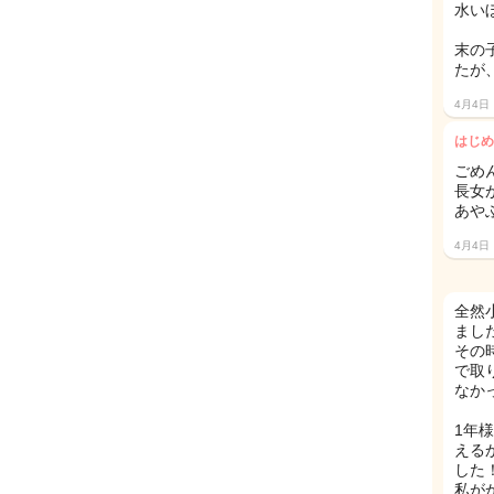
水い
末の
たが
4月4日
はじめ
ごめ
長女
あや
4月4日
全然
まし
その
で取
なか
1年
える
した
私が