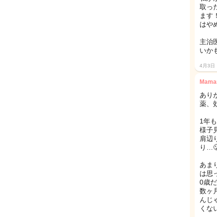
取っ
ます
はや
主治
いか
4月3日
Mamar
あり
薬、
1年
様子
肩辺
り…
あま
は思
0歳
数ヶ
んじ
くな