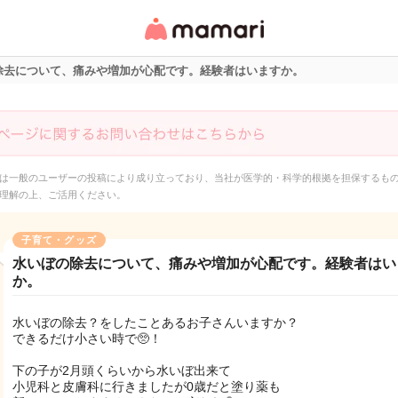
女性専用匿名QAアプ
リ・情報サイト
除去について、痛みや増加が心配です。経験者はいますか。
は一般のユーザーの投稿により成り立っており、当社が医学的・科学的根拠を担保するも
理解の上、ご活用ください。
子育て・グッズ
水いぼの除去について、痛みや増加が心配です。経験者はい
か。
水いぼの除去？をしたことあるお子さんいますか？
できるだけ小さい時で🥺！
下の子が2月頭くらいから水いぼ出来て
小児科と皮膚科に行きましたが0歳だと塗り薬も