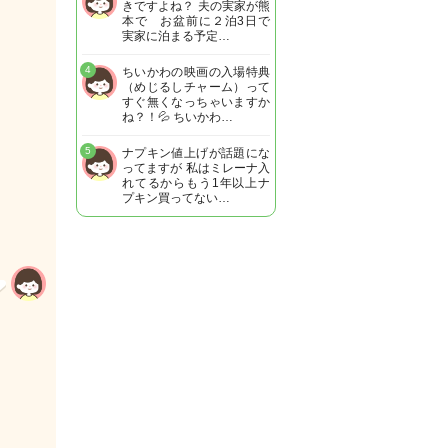
きですよね？ 夫の実家が熊
本で お盆前に２泊3日で
実家に泊まる予定…
4
ちいかわの映画の入場特典
（めじるしチャーム）って
すぐ無くなっちゃいますか
ね？！💦 ちいかわ…
5
ナプキン値上げが話題にな
ってますが 私はミレーナ入
れてるからもう1年以上ナ
プキン買ってない…