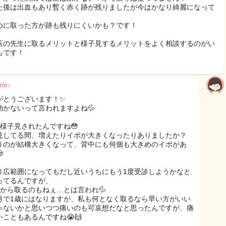
た後は出血もあり暫く赤く跡が残りましたが今はかなり綺麗になって
！
めに取った方が跡も残りにくいかも？です！
医の先生に取るメリットと様子見するメリットをよく相談するのがい
もです！
in♪
がとうございます！✨️
効かないって言われますよね💦
も様子見されたんですね😳
見してる間、増えたりイボが大きくなったりありましたか？
りのが結構大きくなって、背中にも何個も大きめのイボがあ

り広範囲になってもだし近いうちにもう1度受診しようかなと
ってるんですが、
だから取るのもねぇ…とは言われ💦
月で1歳にはなりますが、私も何となく取るなら早い方がいい
ゃないかと思いつつ痛いのも可哀想だなと思ったんですが、痛
いこともあるんですね😭🙌