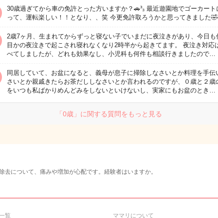
30歳過ぎてから車の免許とった方いますか？🚗³₃ 最近遊園地でゴーカート
って、運転楽しい！！となり、、笑 今更免許取ろうかと思ってきました🤣
2歳7ヶ月、生まれてからずっと寝ない子でいまだに夜泣きがあり、今日も
目かの夜泣きで起こされ寝れなくなり2時半から起きてます。 夜泣き対応
べてしましたが、どれも効果なし、小児科も何件も相談行きましたので…
同居していて、お盆になると、義母が息子に掃除しなさいとか料理を手伝
さいとか親戚きたらお茶だししなさいとか言われるのですが、０歳と２歳
をいつも私ばかりめんどみをしないといけないし、実家にもお盆のとき…
「0歳」に関する質問をもっと見る
除去について、痛みや増加が心配です。経験者はいますか。
一覧
ママリについて