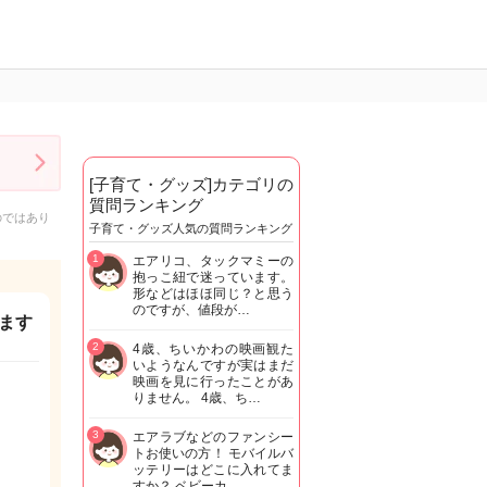
[子育て・グッズ]カテゴリの
質問ランキング
のではあり
子育て・グッズ人気の質問ランキング
1
エアリコ、タックマミーの
抱っこ紐で迷っています。
形などはほほ同じ？と思う
のですが、値段が…
ます
2
4歳、ちいかわの映画観た
いようなんですが実はまだ
映画を見に行ったことがあ
りません。 4歳、ち…
3
エアラブなどのファンシー
トお使いの方！ モバイルバ
ッテリーはどこに入れてま
すか？ ベビーカ…