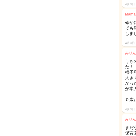
4月3日
Mamar
確か
でも
しまし
4月3日
みりん
うち
た！
様子
大き
かっ
が本
０歳
4月3日
みりん
まだ
保育