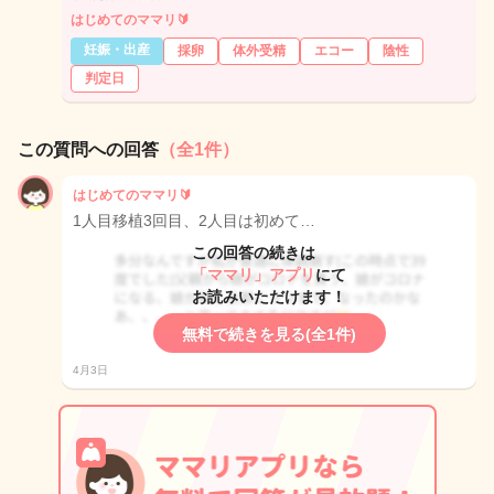
はじめてのママリ🔰
妊娠・出産
採卵
体外受精
エコー
陰性
判定日
この質問への回答
（全1件）
はじめてのママリ🔰
1人目移植3回目、2人目は初めて…
この回答の続きは
「ママリ」アプリ
にて
お読みいただけます！
無料で続きを見る(全1件)
4月3日