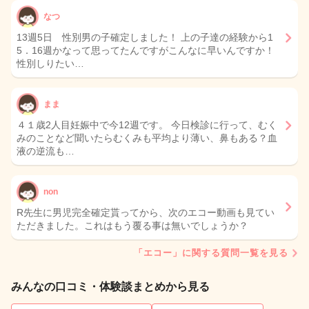
なつ
13週5日 性別男の子確定しました！ 上の子達の経験から1
5．16週かなって思ってたんですがこんなに早いんですか！
性別しりたい…
まま
４１歳2人目妊娠中で今12週です。 今日検診に行って、むく
みのことなど聞いたらむくみも平均より薄い、鼻もある？血
液の逆流も…
non
R先生に男児完全確定貰ってから、次のエコー動画も見てい
ただきました。これはもう覆る事は無いでしょうか？
「エコー」に関する質問一覧を見る
みんなの口コミ・体験談まとめから見る