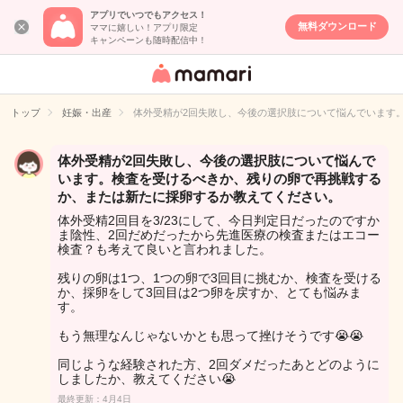
アプリでいつでもアクセス！
無料ダウンロード
ママに嬉しい！アプリ限定
キャンペーンも随時配信中！
女性専用匿名QA
アプリ・情報サ
トップ
妊娠・出産
体外受精が2回失敗し、今後の選択肢について悩んでいます
イト
体外受精が2回失敗し、今後の選択肢について悩んで
います。検査を受けるべきか、残りの卵で再挑戦する
か、または新たに採卵するか教えてください。
体外受精2回目を3/23にして、今日判定日だったのですか
ま陰性、2回だめだったから先進医療の検査またはエコー
検査？も考えて良いと言われました。
残りの卵は1つ、1つの卵で3回目に挑むか、検査を受ける
か、採卵をして3回目は2つ卵を戻すか、とても悩みま
す。
もう無理なんじゃないかとも思って挫けそうです😭😭
同じような経験された方、2回ダメだったあとどのように
しましたか、教えてください😭
最終更新：4月4日