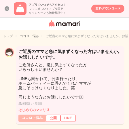
アプリでいつでもアクセス！
無料ダウンロード
ママに嬉しい！アプリ限定
キャンペーンも随時配信中！
女性専用匿名QA
アプリ・情報サ
トップ
ココロ・悩み
ご近所のママと急に気まずくなった方はいませんか。お話
イト
ご近所のママと急に気まずくなった方はいませんか。
お話ししたいです。
ご近所さんと、急に気まずくなった方
いらっしゃいませんか？
LINEも聞かれて、公園行ったり、
ホームパーティーに呼んでくれたママが
急にそっけなくなりました。笑
同じような方とお話ししたいです🙂‍↕️
最終更新：4月5日
はじめてのママリ🔰
ココロ・悩み
公園
LINE