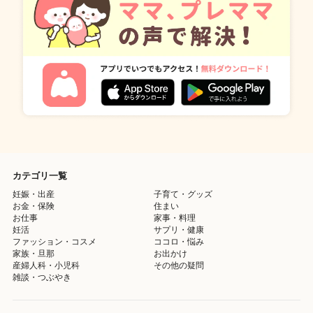
カテゴリ一覧
妊娠・出産
子育て・グッズ
お金・保険
住まい
お仕事
家事・料理
妊活
サプリ・健康
ファッション・コスメ
ココロ・悩み
家族・旦那
お出かけ
産婦人科・小児科
その他の疑問
雑談・つぶやき