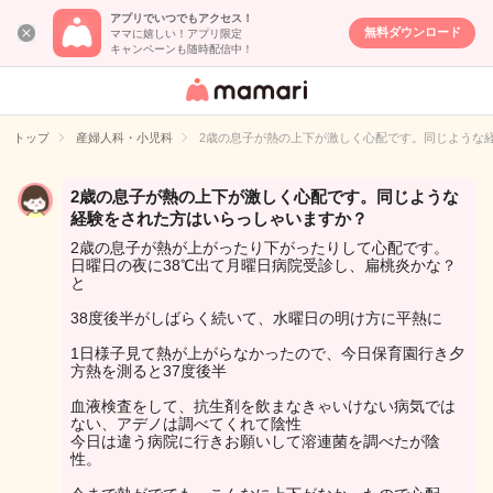
アプリでいつでもアクセス！
無料ダウンロード
ママに嬉しい！アプリ限定
キャンペーンも随時配信中！
女性専用匿名QA
アプリ・情報サ
トップ
産婦人科・小児科
2歳の息子が熱の上下が激しく心配です。同じような
イト
2歳の息子が熱の上下が激しく心配です。同じような
経験をされた方はいらっしゃいますか？
2歳の息子が熱が上がったり下がったりして心配です。
日曜日の夜に38℃出て月曜日病院受診し、扁桃炎かな？
と
38度後半がしばらく続いて、水曜日の明け方に平熱に
1日様子見て熱が上がらなかったので、今日保育園行き夕
方熱を測ると37度後半
血液検査をして、抗生剤を飲まなきゃいけない病気では
ない、アデノは調べてくれて陰性
今日は違う病院に行きお願いして溶連菌を調べたが陰
性。