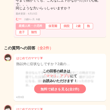
今まで熱がでても、こんなに上下がなかったので心配
で、、、
同じような方いらっしゃいますか？
最終更新：6月15日
むー
2歳9ヶ月, 8歳
産婦人科・小児科
保育園
病院
2歳
熱
息子
陰性
この質問への回答
（全2件）
はじめてのママリ🔰
熱以外に症状なしですか？2歳の…
この回答の続きは
「ママリ」アプリ
にて
お読みいただけます！
無料で続きを見る(全2件)
4月3日
はじめてのママリ🔰