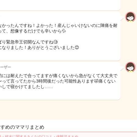
なかったんですね！よかった！産んじゃいけないのに陣痛を耐
って、想像するだけでも辛いから💦
ぱり緊急帝王切開なんですね🧐
になりました！ありがとうございました😊
ーザー
的には耐えたで合ってますが痛くないから急がなくて大丈夫で
〜って言ってたから3時間後だった可能性あります🤣痛くない
いしで寝かけてましたし……
すすめのママリまとめ
痛・破水に関するみんなの口コミ・体験談まとめ