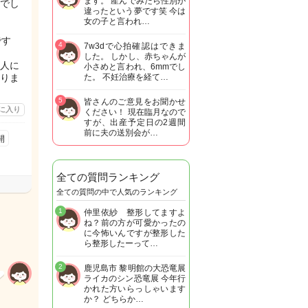
ます。 産んでみたら性別が
でし
違ったという夢です笑 今は
女の子と言われ…
です
4
7w3dで心拍確認はできま
した。 しかし、赤ちゃんが
人に
小さめと言われ、6mmでし
りま
た。 不妊治療を経て…
5
皆さんのご意見をお聞かせ
に入り
ください！ 現在臨月なので
すが、出産予定日の2週間
前に夫の送別会が…
開
全ての質問ランキング
全ての質問の中で人気のランキング
1
仲里依紗 整形してますよ
ね？前の方が可愛かったの
に今怖いんですが整形した
ら整形したーって…
2
鹿児島市 黎明館の大恐竜展
ライカのシン恐竜展 今年行
かれた方いらっしゃいます
か？ どちらか…