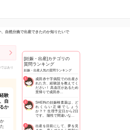
か、自然分娩で出産できたのか知りたいで
[妊娠・出産]カテゴリの
質問ランキング
のではあり
妊娠・出産人気の質問ランキング
1
成田赤十字病院での出産さ
れた方、経験談を教えてく
ださい！ 高血圧があるため
里帰りで成田赤…
経験
、自
2
SHEINの妊娠検査薬は、ど
るか
れくらい正確でしょう
か？？ 生理予定日から2日
です。 陽性で間違いな…
か
3
た
出産を目前にして、夢を見