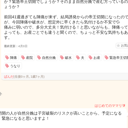
か？緊急帝王切開でしょうか？そのまま自然分娩で産む方っているの
ょうか？
前回41週過ぎても陣痛が来ず、結局誘発からの帝王切開になったの
が、今回陣痛や破水が、想定外に早くきたら気付けるか不安で💦
痛みに弱いので、多分大丈夫！気付ける！と思いながらも、陣痛って
よっても、お産ごとでも違うと聞くので、ちょっと不安な気持ちもあ
す。
お気
最終更新：4月3日
陣痛
産院
自然分娩
破水
夫
お産
緊急帝王切
うなり
ぱんだ
(生後0ヶ月, 1歳7ヶ月)
ト
はじめてのママリ🔰
切開の人が自然分娩は子宮破裂のリスクが高いことから、予定になる
、緊急になると思いますよ！