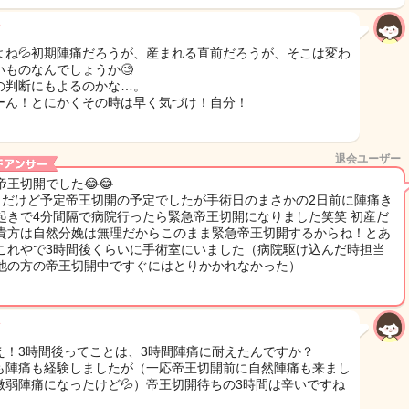
よね💦初期陣痛だろうが、産まれる直前だろうが、そこは変わ
いものなんでしょうか🧐
の判断にもよるのかな…。
ーん！とにかくその時は早く気づけ！自分！
退会ユーザー
帝王切開でした😂😂
目だけど予定帝王切開の予定でしたが手術日のまさかの2日前に陣痛き
起きで4分間隔で病院行ったら緊急帝王切開になりました笑笑 初産だ
貴方は自然分娩は無理だからこのまま緊急帝王切開するからね！とあ
これやで3時間後くらいに手術室にいました（病院駆け込んだ時担当
他の方の帝王切開中ですぐにはとりかかれなかった）
え！3時間後ってことは、3時間陣痛に耐えたんですか？
も陣痛も経験しましたが（一応帝王切開前に自然陣痛も来まし
微弱陣痛になったけど💦）帝王切開待ちの3時間は辛いですね