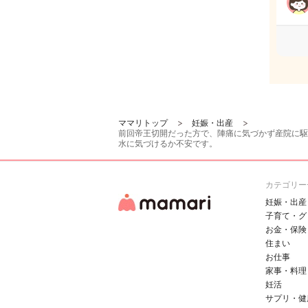
ママリトップ
妊娠・出産
前回帝王切開だった方で、陣痛に気づかず産院に駆
水に気づけるか不安です。
カテゴリー
妊娠・出産
子育て・グ
お金・保険
住まい
お仕事
家事・料理
妊活
サプリ・健