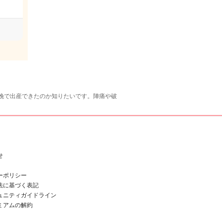
娩で出産できたのか知りたいです。陣痛や破
せ
ーポリシー
法に基づく表記
ュニティガイドライン
ミアムの解約