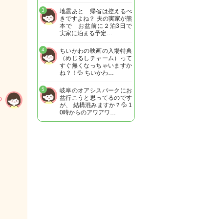
3
地震あと 帰省は控えるべ
きですよね？ 夫の実家が熊
本で お盆前に２泊3日で
実家に泊まる予定…
4
ちいかわの映画の入場特典
（めじるしチャーム）って
すぐ無くなっちゃいますか
ね？！💦 ちいかわ…
5
岐阜のオアシスパークにお
盆行こうと思ってるのです
が、 結構混みますか？💦 1
0時からのアワアワ…