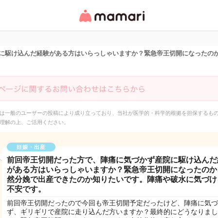
女性専用匿名QAアプ
リ・情報サイト
に駆け込んだ経験がある方はいらっしゃいますか？緊急帝王切開になったの
は一般のユーザーの投稿により成り立っており、当社が医学的・科学的根拠を担保するも
理解の上、ご活用ください。
妊娠・出産
前回帝王切開だった方で、陣痛に気づかず産院に駆け込んだ
がある方はいらっしゃいますか？緊急帝王切開になったのか
然分娩で出産できたのか知りたいです。陣痛や破水に気づけ
不安です。
前回帝王切開だったので今回も帝王切開予定だったけど、陣痛に気づ
ず、ギリギリで産院に走り込んだ方いますか？最終的にどうなりまし