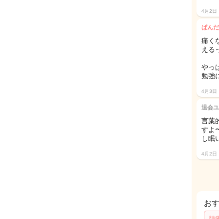
4月2日
ぱんだ
痛く
える
やっ
勉強
4月3日
退会ユ
言葉
すよ
し眠
4月2日
お
陣