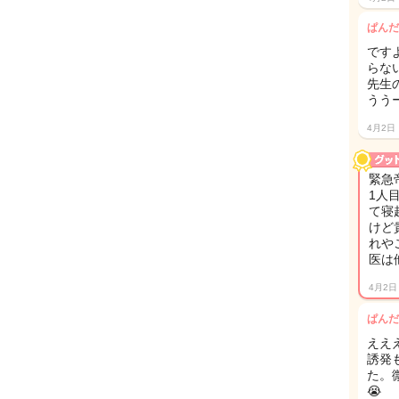
ぱんだ
です
らな
先生
うう
4月2日
緊急
1人
て寝
けど
れや
医は
4月2日
ぱんだ
ええ
誘発
た。
😭