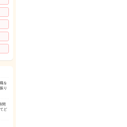
職を
振り
時間
てど