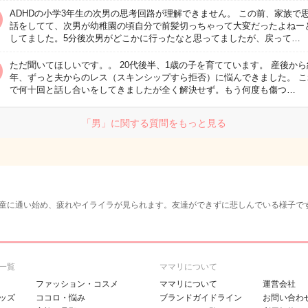
ADHDの小学3年生の次男の思考回路が理解できません。 この前、家族で
話をしてて、次男が幼稚園の頃自分で前髪切っちゃって大変だったよねー
してました。5分後次男がどこかに行ったなと思ってましたが、戻って…
ただ聞いてほしいです。。 20代後半、1歳の子を育てています。 産後から
年、ずっと夫からのレス（スキンシップすら拒否）に悩んできました。 こ
で何十回と話し合いをしてきましたが全く解決せず。もう何度も傷つ…
「男」に関する質問をもっと見る
童に通い始め、疲れやイライラが見られます。友達ができずに悲しんでいる様子で
一覧
ママリについて
ファッション・コスメ
ママリについて
運営会社
ッズ
ココロ・悩み
ブランドガイドライン
お問い合わ