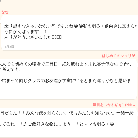
なな
乗り越えなきゃいけない壁ですよね😭😭私も明るく前向きに支えら
うにがんばります！！
ありがとうございました🙇🏻‍♀️✨
4月3日
はじめてのママリ🔰
大人でも初めての職場で二日目、絶対疲れますよね🥺子供なのでそれ
と考えても。
が始まって同じクラスのお友達が学童にいるとまた違うかなと思いま
毎日おつかれ(;´д｀)ﾄﾎﾎ…
2日だもん！！みんな僕を知らない。僕もみんなを知らない。一緒一緒
ってるね！！夕ご飯好きな物にしよう！！とママも明るく😊