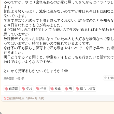
るのですが、やはり疲れもあるのか家に帰ってきてからはイライラし
ます。
普段より怒りっぽく、滅多に泣かないのですが昨日も今日も些細なこ
泣いています。
学童で遊ぼうと誘っても誰も遊んでくれない。誰も僕のことを知らな
と今日言われとても心が痛みました。
まだ2日だし過ごす時間もとても短いので学校が始まればまた変わる
思っていますが…
放課後デイも元々お世話になっていた本人も大好きな場所なので楽し
ってはいますが、時間も長いので疲れているようです。
今は下の子も慣らし保育中で私も動きやすいので、今日は早めにお迎
行きました。
明日どうする？と聞くと、学童もデイもどっちも行きたいと話すので
わけではないようなのですが…
とにかく見守るしかないでしょうか？🥲
お気
最終更新：4月3日
保育園
学校
学童
発達
男
慣らし保育
なな
(妊娠18週目, 3歳6ヶ月, 6歳)
ト