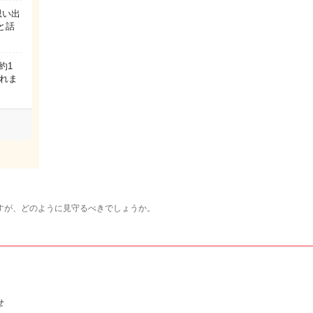
思い出
と話
約1
れま
すが、どのように見守るべきでしょうか。
せ