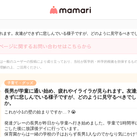
女性専用匿名QAアプ
リ・情報サイト
れます。友達ができずに悲しんでいる様子ですが、どのように見守るべきで
は一般のユーザーの投稿により成り立っており、当社が医学的・科学的根拠を担保するも
理解の上、ご活用ください。
子育て・グッズ
長男が学童に通い始め、疲れやイライラが見られます。友達
きずに悲しんでいる様子ですが、どのように見守るべきでし
か。
これが小1の壁の始まりですか…？😭
発達グレーの長男が昨日から学童へ行き始めました。学童で1時間半
ごした後に放課後デイに行っています。
保育園からは一緒の学校の子はおらず長男1人なのでかなり気にかけ