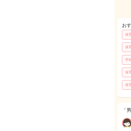
お
保
保
学
保
保
「