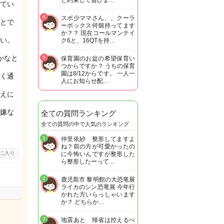
と約束して遊びま…
てい
4
スポ少ママさん、、クーラ
とで
ーボックス何個持ってます
か？？ 現在コールマンテイ
い。
ク6と、16QTを持…
かなと
5
保育園のお盆の希望保育い
つからですか？ うちの保育
園は8/12からです。 一人一
く通
人にお知らせ配…
えに
嫌な
全ての質問ランキング
全ての質問の中で人気のランキング
1
仲里依紗 整形してますよ
ね？前の方が可愛かったの
に入り
に今怖いんですが整形した
ら整形したーって…
2
鹿児島市 黎明館の大恐竜展
ライカのシン恐竜展 今年行
かれた方いらっしゃいます
か？ どちらか…
3
地震あと 帰省は控えるべ