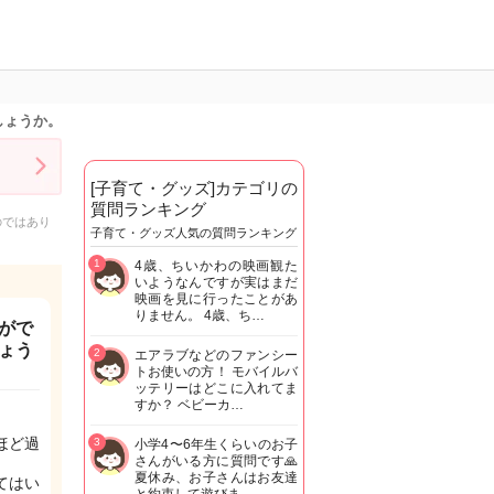
しょうか。
[子育て・グッズ]カテゴリの
質問ランキング
のではあり
子育て・グッズ人気の質問ランキング
1
4歳、ちいかわの映画観た
いようなんですが実はまだ
映画を見に行ったことがあ
りません。 4歳、ち…
がで
ょう
2
エアラブなどのファンシー
トお使いの方！ モバイルバ
ッテリーはどこに入れてま
すか？ ベビーカ…
ほど過
3
小学4〜6年生くらいのお子
さんがいる方に質問です🙏
夏休み、お子さんはお友達
てはい