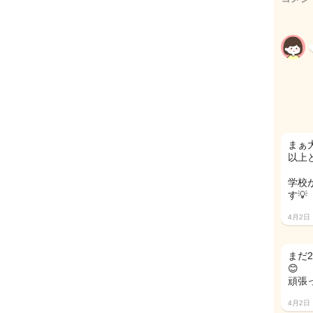
まぁ
以上
学校
す💡
4月2日
まだ
😊
頑張
4月2日