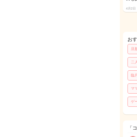
4月2日
お
旦
二
臨
マ
ゲ
「