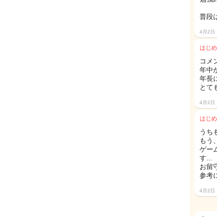
普段は
4月2日
はじめ
コメ
年中か
年長
とて
4月2日
はじめ
うち
もう
ゲー
す...
お留
参考に
4月2日