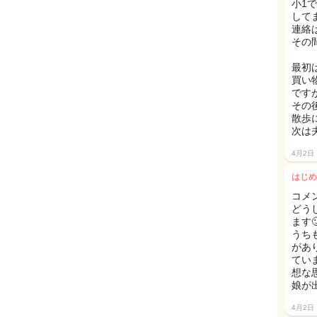
小1
してま
連絡
その
最初
買い
です
その
散歩
次は
4月2日
はじめ
コメ
どう
ます
うち
があ
てい
想な
娘が
4月2日