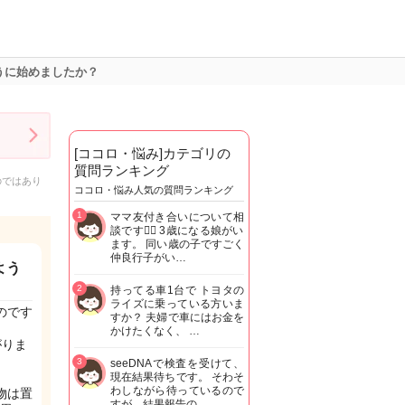
うに始めましたか？
[ココロ・悩み]カテゴリの
質問ランキング
のではあり
ココロ・悩み人気の質問ランキング
1
ママ友付き合いについて相
談です🙇‍♂️ 3歳になる娘がい
ます。 同い歳の子ですごく
仲良行子がい…
よう
2
持ってる車1台で トヨタの
ライズに乗っている方いま
のです
すか？ 夫婦で車にはお金を
かけたくなく、 …
がりま
3
seeDNAで検査を受けて、
現在結果待ちです。 そわそ
わしながら待っているので
物は置
すが、結果報告の…