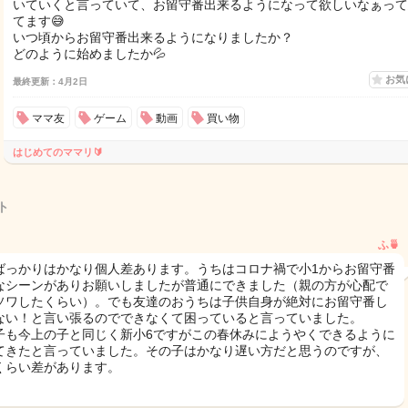
いていくと言っていて、お留守番出来るようになって欲しいなぁって
てます😅
いつ頃からお留守番出来るようになりましたか？
どのように始めましたか💦
お気
最終更新：4月2日
ママ友
ゲーム
動画
買い物
はじめてのママリ🔰
ト
ふ🍵
ばっかりはかなり個人差あります。うちはコロナ禍で小1からお留守番
なシーンがありお願いしましたが普通にできました（親の方が心配で
ソワしたくらい）。でも友達のおうちは子供自身が絶対にお留守番し
ない！と言い張るのでできなくて困っていると言っていました。
子も今上の子と同じく新小6ですがこの春休みにようやくできるように
てきたと言っていました。その子はかなり遅い方だと思うのですが、
くらい差があります。