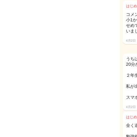
はじめ
コメ
小1
せめ
いま
4月2日
うち
20
２年
私が
スマ
4月2日
はじめ
全く
勉強