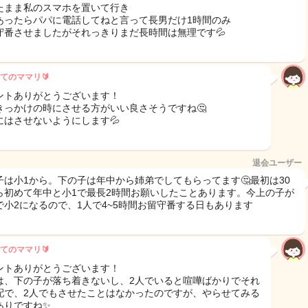
たまま私のスマホを置いて行き
あったらパパに電話してねと言って長男だけ1時間のみ
守番させましたがそれっきりまだ長時間は無理です💦
てのママリ🔰
ントありがとうございます！
きっかけの時にさせる方がいい良さそうですね🤔
にはさせないようにします💦
退会ユーザー
子は小1から。下の子は年中から姉弟でしてもらってます🤔最初は30
ら初めて年中と小1で最長2時間お願いしたことあります。今上の子が
で小2になるので、1人で4~5時間お留守番する日もあります
てのママリ🔰
ントありがとうございます！
は、下の子が落ち着きないし、2人でいると喧嘩ばかりでそれ
配で、2人でもさせたことはなかったのですが、やらせてみる
ありですね✨