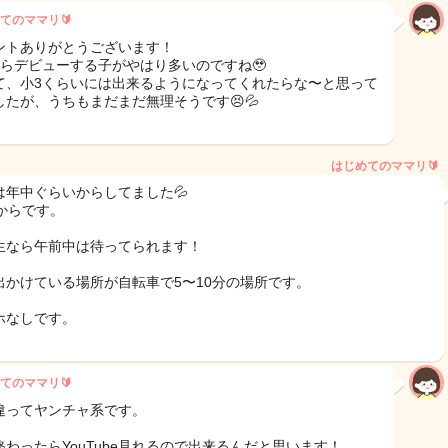
てのママリ🔰
ントありがとうございます！
からデビューする子がやはり多いのですね🥹
て、小3くらいには出来るようになってくれたらな〜と思って
したが、うちもまだまだ無理そうです😣💦
はじめてのママリ🔰
は年中ぐらいからしてました💦
分からです。
生なら午前中は待ってられます！
出かけている場所が自転車で5〜10分の場所です。
ホなしです。
てのママリ🔰
違ってヤンチャ系です。
終わったらYouTube見れるので出来るんだと思います！