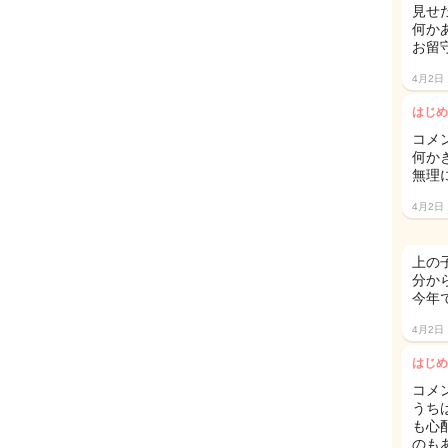
見せ
何か
お留
4月2日
はじめ
コメ
何か
無理
4月2日
上の
分か
今年
4月2日
はじめ
コメ
うち
も心
のも