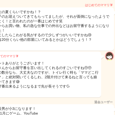
はじめてのママリ🔰
生の夏くらいですかね！？
子のお迎えついてきてもらってましたが、それが面倒になったようで
とく！と言われたのが一番はじめです笑
からお買い物、私の急な仕事での外出などはお留守番するようになり
た！
にしたらこわがる気がするので少しずつがいいですかね😢
は20分くらい他の部屋にいてみるとかはどうでしょう！？
てのママリ🔰
ントありがとうございます！
さんからお留守番を言い出してくれるのすごいですね🥺🥺
の数分なら、大丈夫なのですが、トイレ行く時も「ママどこ行
？」と絶対聞いてくるしわ、2階片付けて来るねと言っても娘
いてきます😅
守番出来るようになるまで先が長そうです💦
退会ユーザー
長男が小3になります！
1月にゲーム、YouTube