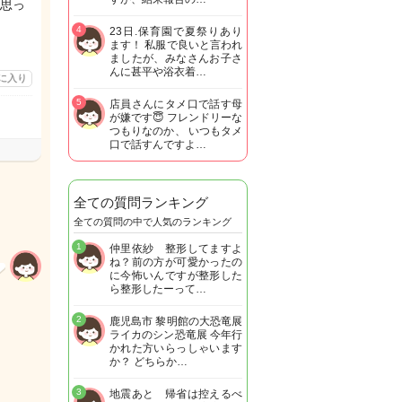
思っ
4
23日.保育園で夏祭りあり
ます！ 私服で良いと言われ
ましたが、みなさんお子さ
んに甚平や浴衣着…
に入り
5
店員さんにタメ口で話す母
が嫌です😇 フレンドリーな
つもりなのか、 いつもタメ
口で話すんですよ…
全ての質問ランキング
全ての質問の中で人気のランキング
1
仲里依紗 整形してますよ
ね？前の方が可愛かったの
に今怖いんですが整形した
ら整形したーって…
2
鹿児島市 黎明館の大恐竜展
ライカのシン恐竜展 今年行
かれた方いらっしゃいます
か？ どちらか…
3
地震あと 帰省は控えるべ