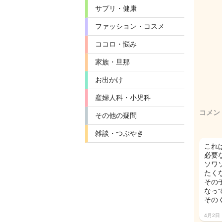
サプリ・健康
ファッション・コスメ
ココロ・悩み
家族・旦那
お出かけ
産婦人科・小児科
コメン
その他の疑問
雑談・つぶやき
これ
必要
ソワ
たく
その
なっ
その
4月2日