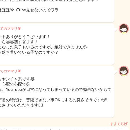
ほぼYouTube見せないのでワラ
てのママリ🔰
ントありがとうございます！
ら🥺🥺凄すぎます！
になった息子もいるのですが、絶対できません💦
も落ち着いている子なのですか？
てのママリ🔰
もヤンチャ系です😂
、心配で心配で💦
ム、YouTubeが日常になってしまっているので効果ないかもで
守番の時だけ、普段できない事OKにするの良さそうですね!!
させていただきます🙇‍♀️
ままくらげ