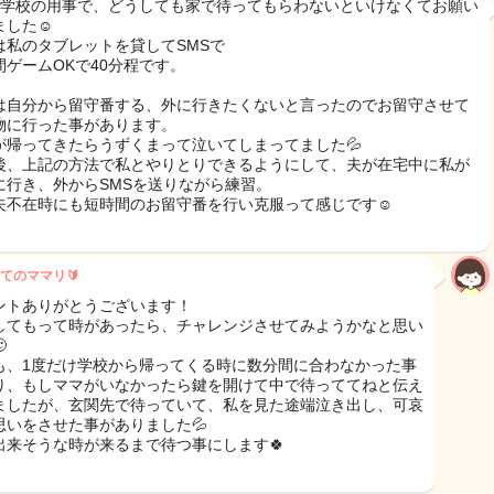
で学校の用事で、どうしても家で待ってもらわないといけなくてお願い
した☺️
は私のタブレットを貸してSMSで
間ゲームOKで40分程です。
は自分から留守番する、外に行きたくないと言ったのでお留守させて
物に行った事があります。
が帰ってきたらうずくまって泣いてしまってました💦
後、上記の方法で私とやりとりできるようにして、夫が在宅中に私が
に行き、外からSMSを送りながら練習。
夫不在時にも短時間のお留守番を行い克服って感じです☺️
てのママリ🔰
ントありがとうございます！
してもって時があったら、チャレンジさせてみようかなと思い

も、1度だけ学校から帰ってくる時に数分間に合わなかった事
り、もしママがいなかったら鍵を開けて中で待っててねと伝え
ましたが、玄関先で待っていて、私を見た途端泣き出し、可哀
思いをさせた事がありました💦
出来そうな時が来るまで待つ事にします🍀