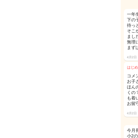
一年
下の
待っ
そこ
まし
無理
まず
4月2日
はじめ
コメ
お子
ほん
くの
も着
お留
4月2日
今月
小2の