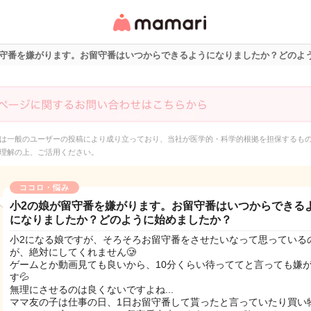
女性専用匿名QAアプ
リ・情報サイト
留守番を嫌がります。お留守番はいつからできるようになりましたか？どのよ
は一般のユーザーの投稿により成り立っており、当社が医学的・科学的根拠を担保するも
理解の上、ご活用ください。
ココロ・悩み
小2の娘が留守番を嫌がります。お留守番はいつからできる
になりましたか？どのように始めましたか？
小2になる娘ですが、そろそろお留守番をさせたいなって思っている
が、絶対にしてくれません🥲
ゲームとか動画見ても良いから、10分くらい待っててと言っても嫌
す💦
無理にさせるのは良くないですよね...
ママ友の子は仕事の日、1日お留守番して貰ったと言っていたり買い