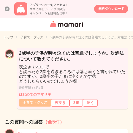
アプリでいつでもアクセス！
無料ダウンロード
ママに嬉しい！アプリ限定
キャンペーンも随時配信中！
女性専用匿名QA
アプリ・情報サ
トップ
子育て・グッズ
2歳半の子供が時々泣くのは普通でしょうか。対処法に
イト
2歳半の子供が時々泣くのは普通でしょうか。対処法
について教えてください。
夜泣き いつまで
と調べたら2歳を過ぎるころには落ち着くと書かれていた
のですが、2歳半の子たまに泣くんです😢
どうしたらいいのでしょうか🥲
最終更新：4月2日
はじめてのママリ🔰
子育て・グッズ
夜泣き
2歳
泣く
この質問への回答
（全5件）