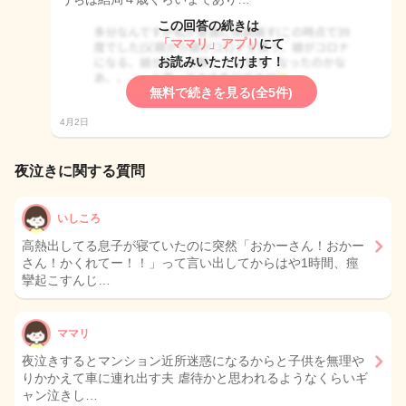
この回答の続きは
「ママリ」アプリ
にて
お読みいただけます！
無料で続きを見る(全5件)
4月2日
夜泣きに関する質問
いしころ
高熱出してる息子が寝ていたのに突然「おかーさん！おかー
さん！かくれてー！！」って言い出してからはや1時間、痙
攣起こすんじ…
ママリ
夜泣きするとマンション近所迷惑になるからと子供を無理や
りかかえて車に連れ出す夫 虐待かと思われるようなくらいギ
ャン泣きし…