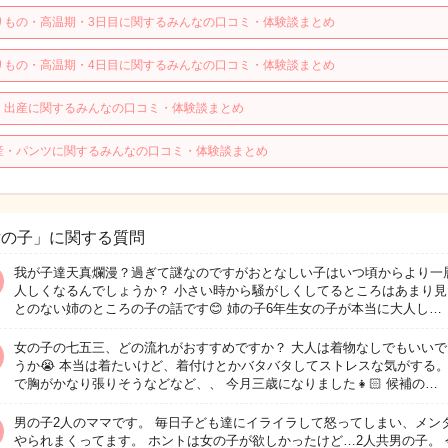
りもの・高温期・3日目に関するみんなの口コミ・体験談まとめ
りもの・高温期・4日目に関するみんなの口コミ・体験談まとめ
・出産に関するみんなの口コミ・体験談まとめ
産・パンツに関するみんなの口コミ・体験談まとめ
女の子」に関する質問
我が子達天真爛漫？過ぎて謎なのですがおとなしい子はいつ頃からより一
人しくなるんでしょうか？ 小さい時から騒がしくしてるところはあまり見
とのない姉のところの子の話です😊 姉の子6年生女の子が本当に大人し…
女の子の七五三、どの流れがおすすめですか？ 大人は着物なしでもいいで
うか😭 本当は着たいけど、着付けとかバタバタしてストレスな気がする
で胸がかなり張りそうなどなど、、 今月三歳になりました👧🏻 候補の…
男の子2人のママです。 毎日子ども達にイライラして怒ってしまい、メン
やられまくってます。 ホントは女の子が欲しかったけど…2人共男の子。 