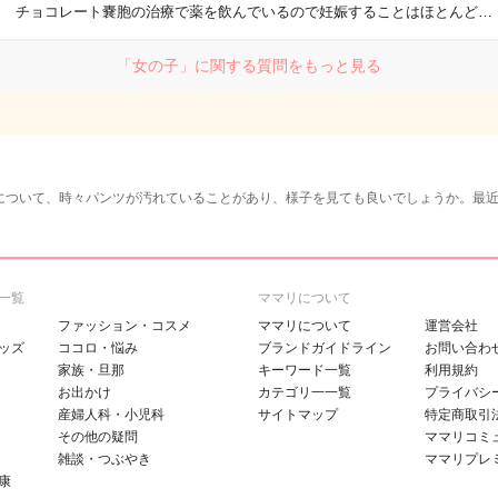
チョコレート嚢胞の治療で薬を飲んでいるので妊娠することはほとんど…
「女の子」に関する質問をもっと見る
について、時々パンツが汚れていることがあり、様子を見ても良いでしょうか。最
一覧
ママリについて
ファッション・コスメ
ママリについて
運営会社
ッズ
ココロ・悩み
ブランドガイドライン
お問い合わ
家族・旦那
キーワード一覧
利用規約
お出かけ
カテゴリ一一覧
プライバシ
産婦人科・小児科
サイトマップ
特定商取引
その他の疑問
ママリコミ
雑談・つぶやき
ママリプレ
康