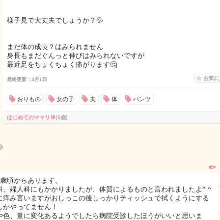
様子見で大丈夫でしょうか？💦
まだ体の成長？はみられません
身長もまだぐんっと伸びはみられないですが
最近足をちょくちょく痛がります🤔
お気
最終更新：4月1日
おりもの
女の子
夫
体
パンツ
はじめてのママリ🔰
(6歳)
ト
🐟
4歳頃からあります。
科、婦人科にもかかりましたが、体質によるものと言われましたよ^ ^
に痒み言いますがおしっこの後しっかりティッシュで拭くようにする
しかやってません！
や色、量に変化あるようでしたら病院受診したほうがいいと思いま