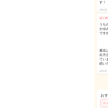
す！
4月1日
はじめ
うち
かゆ
です
最近
出方
ていま
続いた
4月1日
お
お