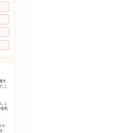
層大
たこ
しょ
。母乳
タル
今、