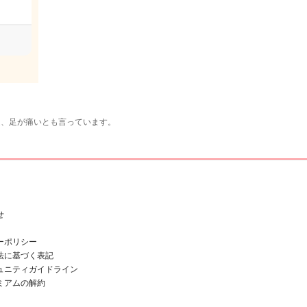
近、足が痛いとも言っています。
せ
ーポリシー
法に基づく表記
ュニティガイドライン
ミアムの解約