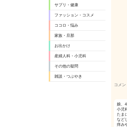
サプリ・健康
ファッション・コスメ
ココロ・悩み
家族・旦那
お出かけ
産婦人科・小児科
その他の疑問
雑談・つぶやき
コメン
娘、
小児
たま
など
痒み