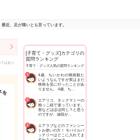
。最近、足が痛いとも言っています。
[子育て・グッズ]カテゴリの
質問ランキング
のではあり
子育て・グッズ人気の質問ランキング
1
4歳、ちいかわの映画観た
いようなんですが実はまだ
映画を見に行ったことがあ
りません。 4歳、ち…
子を
2
エアリコ、タックマミーの
抱っこ紐で迷っています。
形などはほほ同じ？と思う
のですが、値段が…
3
エアラブなどのファンシー
トお使いの方！ モバイルバ
ッテリーはどこに入れてま
すか？ ベビーカ…