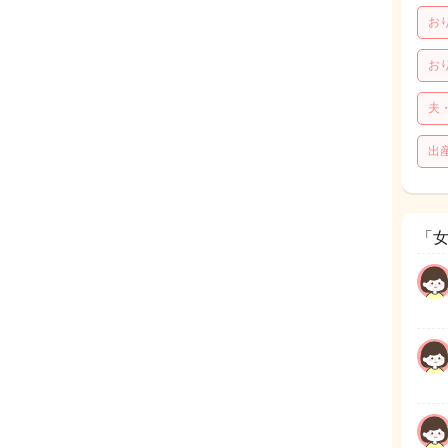
お
お
夫
出
「