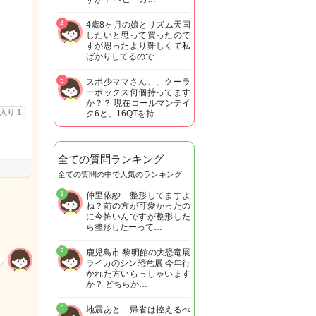
4
4歳8ヶ月の娘とリズム天国
したいと思って買ったので
すが思ったより難しくて私
ばかりしてるので…
5
スポ少ママさん、、クーラ
ーボックス何個持ってます
か？？ 現在コールマンテイ
に入り
1
ク6と、16QTを持…
全ての質問ランキング
全ての質問の中で人気のランキング
1
仲里依紗 整形してますよ
ね？前の方が可愛かったの
に今怖いんですが整形した
ら整形したーって…
2
鹿児島市 黎明館の大恐竜展
ライカのシン恐竜展 今年行
かれた方いらっしゃいます
か？ どちらか…
3
地震あと 帰省は控えるべ