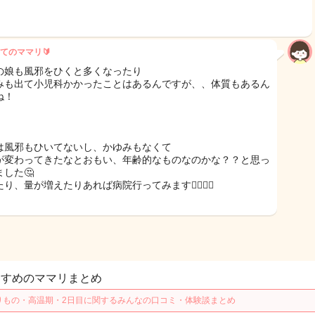
てのママリ🔰
の娘も風邪をひくと多くなったり
みも出て小児科かかったことはあるんですが、、体質もあるん
ね！
は風邪もひいてないし、かゆみもなくて
が変わってきたなとおもい、年齢的なものなのかな？？と思っ
した🤔
り、量が増えたりあれば病院行ってみます🙇‍♀️🙇‍♀️
すすめのママリまとめ
りもの・高温期・2日目に関するみんなの口コミ・体験談まとめ