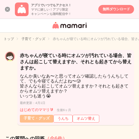
アプリでいつでもアクセス！
無料ダウンロード
ママに嬉しい！アプリ限定
キャンペーンも随時配信中！
女性専用匿名QA
アプリ・情報サ
トップ
子育て・グッズ
赤ちゃんが寝ている時にオムツが汚れている場合、皆さ
イト
赤ちゃんが寝ている時にオムツが汚れている場合、皆
さんは起こして替えますか、それとも起きてから替え
ますか。
なんか臭いなあ〜と思ってオムツ確認したらうんちして
て、でも今寝てるんだよね〜🥲
皆さんなら起こしてオムツ替えますか？それとも起きて
からオムツ替えますか？
いっつも迷う😭
最終更新：4月1日
はじめてのママリ🔰
生後6ヶ月
子育て・グッズ
うんち
オムツ替え
この質問への回答
（全6件）