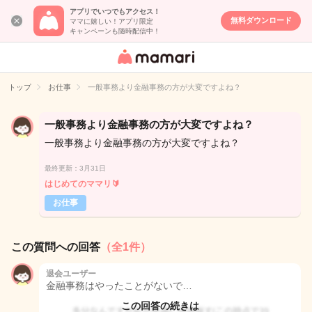
アプリでいつでもアクセス！
無料ダウンロード
ママに嬉しい！アプリ限定
キャンペーンも随時配信中！
女性専用匿名QA
アプリ・情報サ
トップ
お仕事
一般事務より金融事務の方が大変ですよね？
イト
一般事務より金融事務の方が大変ですよね？
一般事務より金融事務の方が大変ですよね？
最終更新：3月31日
はじめてのママリ🔰
お仕事
この質問への回答
（全1件）
退会ユーザー
金融事務はやったことがないで…
この回答の続きは