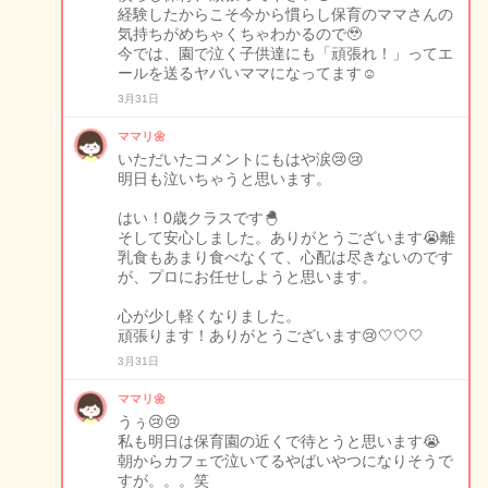
経験したからこそ今から慣らし保育のママさんの
気持ちがめちゃくちゃわかるので🥹
今では、園で泣く子供達にも「頑張れ！」ってエ
ールを送るヤバいママになってます☺️
3月31日
ママリ🌼
いただいたコメントにもはや涙😢😢
明日も泣いちゃうと思います。
はい！0歳クラスです🐣
そして安心しました。ありがとうございます😭離
乳食もあまり食べなくて、心配は尽きないのです
が、プロにお任せしようと思います。
心が少し軽くなりました。
頑張ります！ありがとうございます😢🤍🤍🤍
3月31日
ママリ🌼
うぅ😢😢
私も明日は保育園の近くで待とうと思います😭
朝からカフェで泣いてるやばいやつになりそうで
すが。。。笑