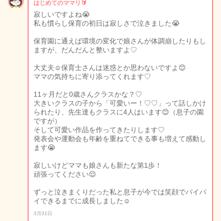
はじめてのママリ🔰
寂しいですよね😭
私も慣らし保育の初日は寂しさで泣きました😭
保育園に通えば環境の変化で娘さんが体調崩したりもし
ますが、だんだんと整いますよ♡
大丈夫☺️保育士さんは迷惑とか思わないですよ😊
ママの気持ちに寄り添ってくれます♡
11ヶ月だと0歳さんクラスかな？♡
大きいクラスの子から「可愛いー！♡♡」って話しかけ
られたり、先生達もクラスに4人はいます😊（息子の園
ですが）
そして可愛い作品を作ってきたりします♡
発表会や運動会も年齢を重ねてできる事も増えて感動し
ます😭
寂しいけどママも娘さんも新たな第1歩！
頑張ってください😌
ずっと泣きまくりだった私と息子が今では笑顔でバイバ
イできるまでに成長しました☺️
3月31日