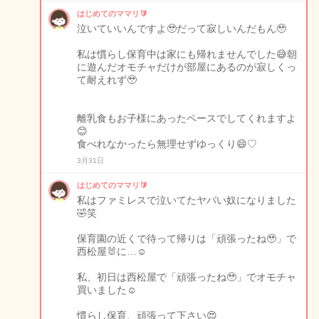
はじめてのママリ🔰
泣いていいんですよ🥹だって寂しいんだもん🥹
私は慣らし保育中は家にも帰れませんでした😅朝
に遊んだオモチャだけが部屋にあるのが寂しくっ
て耐えれず🥹
離乳食もお子様にあったペースでしてくれますよ
😊
食べれなかったら無理せずゆっくり😄♡
3月31日
はじめてのママリ🔰
私はファミレスで泣いてたヤバい奴になりました
🤣笑
保育園の近くで待って帰りは「頑張ったね🥹」で
西松屋🐰に…☺️
私、初日は西松屋で「頑張ったね🥹」でオモチャ
買いました☺️
慣らし保育、頑張って下さい😍