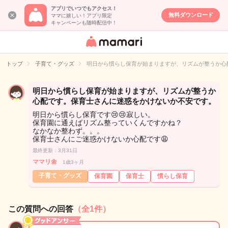
アプリでいつでもアクセス！
無料ダウンロード
ママに嬉しい！アプリ限定
キャンペーンも随時配信中！
女性専用匿名QA
アプリ・情報サ
トップ
子育て・グッズ
明日から慣らし保育が始まりますが、リズムが整うか心
イト
明日から慣らし保育が始まりますが、リズムが整うか
心配です。保育士さんに迷惑をかけないか不安です。
明日から慣らし保育です😢😢寂しい。
保育園に通えばリズム整っていくんですかね？
なかなか整わず。。。
保育士さんにご迷惑かけないか心配です😩
最終更新：3月31日
ママリ🌼
1歳3ヶ月
子育て・グッズ
保育園
保育士
慣らし保育
この質問への回答
（全1件）