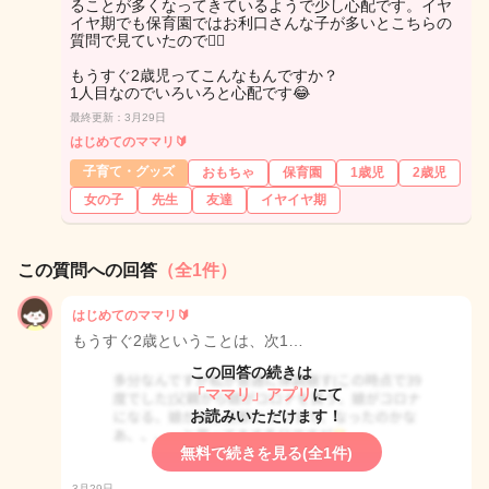
ることが多くなってきているようで少し心配です。イヤ
イヤ期でも保育園ではお利口さんな子が多いとこちらの
質問で見ていたので😮‍💨
もうすぐ2歳児ってこんなもんですか？
1人目なのでいろいろと心配です😂
最終更新：3月29日
はじめてのママリ🔰
子育て・グッズ
おもちゃ
保育園
1歳児
2歳児
女の子
先生
友達
イヤイヤ期
この質問への回答
（全1件）
はじめてのママリ🔰
もうすぐ2歳ということは、次1…
この回答の続きは
「ママリ」アプリ
にて
お読みいただけます！
無料で続きを見る(全1件)
3月29日