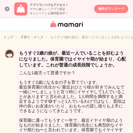
アプリでいつでもアクセス！
無料ダウンロード
ママに嬉しい！アプリ限定
キャンペーンも随時配信中！
女性専用匿名QA
アプリ・情報サ
トップ
子育て・グッズ
もうすぐ2歳の娘が、最近一人でいることを好むように
イト
もうすぐ2歳の娘が、最近一人でいることを好むよう
になりました。保育園ではイヤイヤ期が始まり、心配
しています。これが普通の成長段階でしょうか。
こんな1歳児って普通ですか？
もうすぐ2歳になる女の子を育てています。
最近保育園の先生から“最近おひとり様が好きでみんなで
一緒に〜しましょうと言う時にイヤイヤして1人でいるこ
とがあります”と言われました。1人時間を満喫すると満
足するようです😅ずっと1人でいるわけではなく、普段は
仲の良いお友達がいたり、おもちゃの貸し借りも上手に
できるようになってきたようです。
保育園に通ってもうすぐ一年で、最近イヤイヤ期のよう
なものが始まりました。保育園の先生にも典型的なイヤ
イヤ期だね〜と言われています。保育園でもイヤイヤす