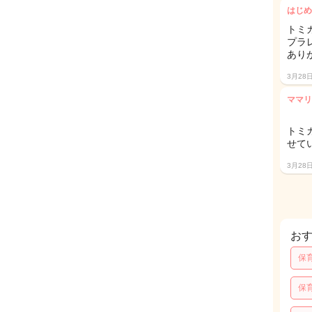
はじめ
トミ
プラ
あり
3月28
ママリ
トミ
せて
3月28
お
保
保