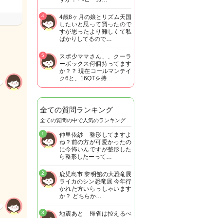
4
4歳8ヶ月の娘とリズム天国
したいと思って買ったので
すが思ったより難しくて私
ばかりしてるので…
5
スポ少ママさん、、クーラ
ーボックス何個持ってます
か？？ 現在コールマンテイ
ク6と、16QTを持…
全ての質問ランキング
全ての質問の中で人気のランキング
1
仲里依紗 整形してますよ
ね？前の方が可愛かったの
に今怖いんですが整形した
ら整形したーって…
2
鹿児島市 黎明館の大恐竜展
ライカのシン恐竜展 今年行
かれた方いらっしゃいます
か？ どちらか…
3
地震あと 帰省は控えるべ