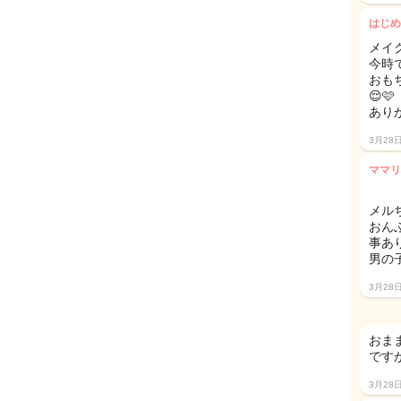
はじめ
メイ
今時
おも
😌🩷
あり
3月28
ママリ
メル
おん
事あ
男の
3月28
おま
です
3月28