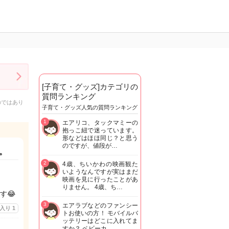
[子育て・グッズ]カテゴリの
質問ランキング
のではあり
子育て・グッズ人気の質問ランキング
1
エアリコ、タックマミーの
抱っこ紐で迷っています。
形などはほほ同じ？と思う
のですが、値段が…
。
2
4歳、ちいかわの映画観た
いようなんですが実はまだ
映画を見に行ったことがあ
りません。 4歳、ち…
す😂
3
エアラブなどのファンシー
に入り
1
トお使いの方！ モバイルバ
ッテリーはどこに入れてま
すか？ ベビーカ…