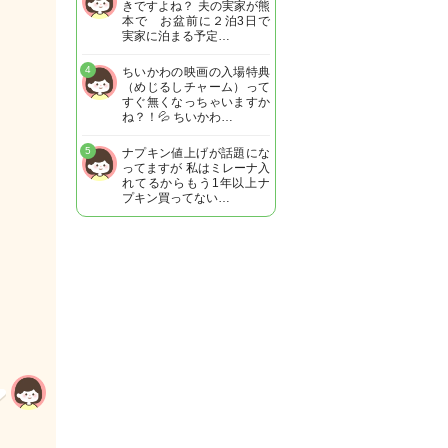
きですよね？ 夫の実家が熊
本で お盆前に２泊3日で
実家に泊まる予定…
4
ちいかわの映画の入場特典
（めじるしチャーム）って
すぐ無くなっちゃいますか
ね？！💦 ちいかわ…
5
ナプキン値上げが話題にな
ってますが 私はミレーナ入
れてるからもう1年以上ナ
プキン買ってない…