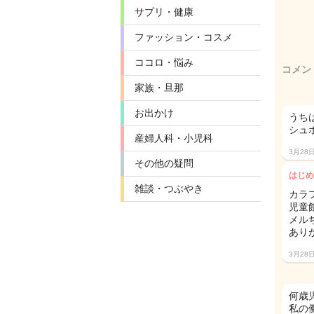
サプリ・健康
ファッション・コスメ
ココロ・悩み
コメン
家族・旦那
お出かけ
うち
シュ
産婦人科・小児科
3月28
その他の疑問
はじめ
雑談・つぶやき
カラ
児童
メル
あり
3月28
何歳
私の