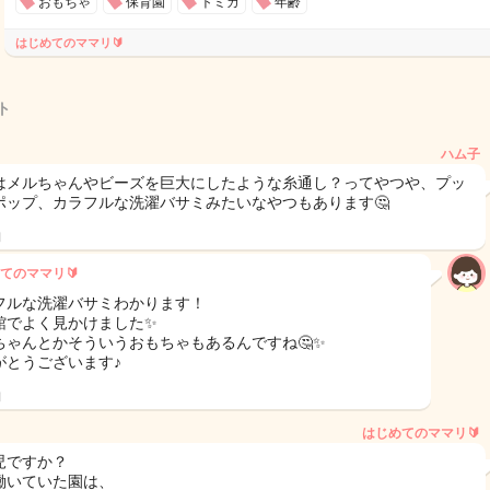
おもちゃ
保育園
トミカ
年齢
はじめてのママリ🔰
ト
ハム子
はメルちゃんやビーズを巨大にしたような糸通し？ってやつや、プッ
ポップ、カラフルな洗濯バサミみたいなやつもあります🤔
日
てのママリ🔰
フルな洗濯バサミわかります！
館でよく見かけました✨
ちゃんとかそういうおもちゃもあるんですね🤔✨
がとうございます♪
日
はじめてのママリ🔰
児ですか？
働いていた園は、