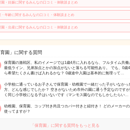
育園・妊娠に関するみんなの口コミ・体験談まとめ
産・年齢に関するみんなの口コミ・体験談まとめ
育園・出産に関するみんなの口コミ・体験談まとめ
保育園」に関する質問
保育園の激戦区、私のイメージでは1歳4月に入れるなら、フルタイム共働
最低ライン、兄弟加点とかの加点がないと落ちる可能性あり。 でも、0歳
ら希望たくさん書けば入れるかな？ 0歳途中入園は基本的に無理って…
小学校に通っているお子さんで保育園・幼稚園で一緒だった子がいなかっ
方、どんな感じでしたか？ 空きがないため市外の園に通う予定なのですが
く同じ小学校になる子はいないです（マンモス園なのでもしかしたらい…
幼稚園、保育園、コップ付き尚且つカバー付きと紐付き！ どのメーカーの
使ってますが？
「保育園」に関する質問をもっと見る