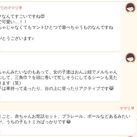
てのママリ🔰
クなんてすごいですね😍
で可愛い…！！
ちゃじゃなくてもマントひとつで遊べちゃうものなんですね
がとうございます♪
日
ちゃんみたいなのもあって、女の子達はおんぶ紐でメルちゃん
ぶして、三角巾？を頭に巻いて忙しそうにしてるシーンも見た
ります（笑）
子は車持って走ったり、台の上に登ったりアクティブです😹
日
ママリ🔰
まごと、赤ちゃんお世話セット、プラレール、ボールなどあるみたい
が、うちの子もトミカばっかりです😂
日