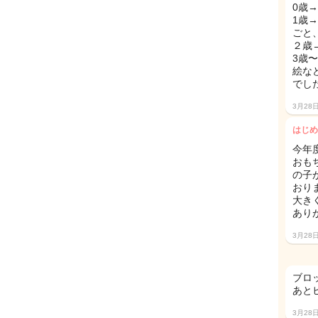
0歳
1歳
ごと
２歳
3歳
絵な
でし
3月28
はじめ
今年
おも
の子
おりま
大き
あり
3月28
ブロ
あと
3月28