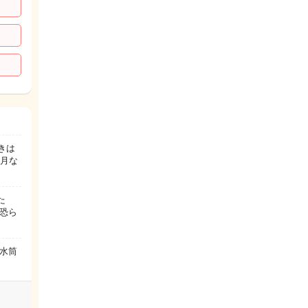
きは
4月な
た
恐ら
水筒