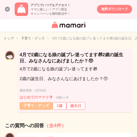
アプリでいつでもアクセス！
無料ダウンロード
ママに嬉しい！アプリ限定
キャンペーンも随時配信中！
女性専用匿名QA
アプリ・情報サ
トップ
子育て・グッズ
4月で2歳になる娘の誕プレ迷ってます🎁2歳の誕生日、
イト
4月で2歳になる娘の誕プレ迷ってます🎁2歳の誕生
日、みなさんなにあげましたか？🥺
4月で2歳になる娘の誕プレ迷ってます🎁
2歳の誕生日、みなさんなにあげましたか？🥺
最終更新：3月29日
はじめてのママリ🔰
2歳3ヶ月
子育て・グッズ
2歳
誕生日
この質問への回答
（全4件）