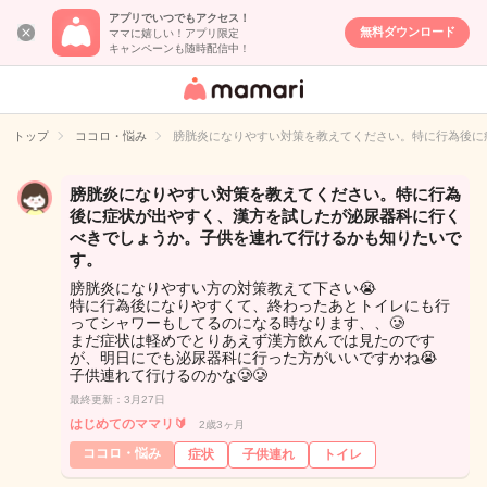
アプリでいつでもアクセス！
無料ダウンロード
ママに嬉しい！アプリ限定
キャンペーンも随時配信中！
女性専用匿名QA
アプリ・情報サ
トップ
ココロ・悩み
膀胱炎になりやすい対策を教えてください。特に行為後に
イト
膀胱炎になりやすい対策を教えてください。特に行為
後に症状が出やすく、漢方を試したが泌尿器科に行く
べきでしょうか。子供を連れて行けるかも知りたいで
す。
膀胱炎になりやすい方の対策教えて下さい😭
特に行為後になりやすくて、終わったあとトイレにも行
ってシャワーもしてるのになる時なります、、🥲
まだ症状は軽めでとりあえず漢方飲んでは見たのです
が、明日にでも泌尿器科に行った方がいいですかね😭
子供連れて行けるのかな🥲🥲
最終更新：3月27日
はじめてのママリ🔰
2歳3ヶ月
ココロ・悩み
症状
子供連れ
トイレ