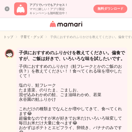
アプリでいつでもアクセス！
無料ダウンロード
ママに嬉しい！アプリ限定
キャンペーンも随時配信中！
女性専用匿名QA
アプリ・情報サ
トップ
子育て・グッズ
子供におすすめのふりかけを教えてください。偏食です
イト
子供におすすめのふりかけを教えてください。偏食で
すが、ご飯は好きで、いろいろな味を試したいです。
子供におすすめのふりかけ（鮭フレークとかのご飯のお
供？）を教えてください！！食べてくれる味を増やした
くて！
塩のり、鮭フレーク
たま道楽、のりたま、ごましお、
混ぜ込みわかめの鮭、ごま油味わかめ、若菜
永谷園の鮭ふりかけ
これだけの種類までなんとか増やしてきて、食べてくれ
ます😂
超偏食なのですが米が好きでお米だけいろいろ味変して
毎日お米だけ大量に食べます😂
おかずはポテトとエビフライ、卵焼き、バナナのみです