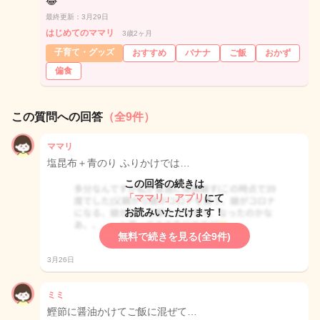
😂
最終更新：3月29日
はじめてのママリ
3歳2ヶ月
子育て・グッズ
おすすめ
バナナ
ご飯
おかず
偏食
この質問への回答
（全9件）
ママリ
塩昆布＋青のり ふりかけでは…
この回答の続きは
「ママリ」アプリ
にて
お読みいただけます！
無料で続きを見る(全9件)
3月26日
ミミ
鰹節に醤油かけてご飯に混ぜて…