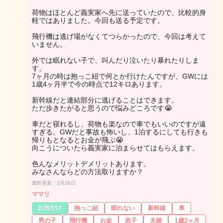
荷物はほとんど義実家へ先に送っていたので、比較的身
軽ではありました。今回も送る予定です。
飛行機は逃げ場がなくてつらかったので、今回は考えて
いません。
外では眠れない子で、叫んだり泣いたり暴れたりしま
す。
7ヶ月の時は抱っこ紐で何とか行けたんですが、GWには
1歳4ヶ月半で今の時点で12キロあります。
新幹線だと連結部分に逃げることはできます。
ただ歩きたがると思うので悩みどころです😭
車だと寝れるし、荷物も楽なので車でもいいのですが遠
すぎる。GWだと事故も怖いし、1泊するにしても行きも
帰りもとなるとお金が飛ぶ😭
向こうについたら義実家に泊まらせてはもらえます。
色んなメリットデメリットあります。
みなさんならどの方法取りますか？
最終更新：3月26日
ママリ
お出かけ
抱っこ紐
眠れない
新幹線
車
男の子
飛行機
お金
息子
夫婦
1歳3ヶ月