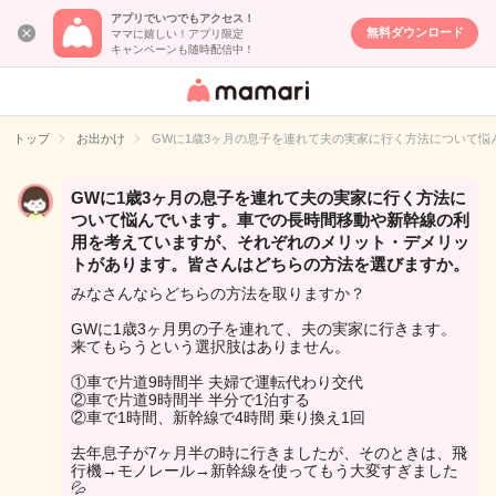
アプリでいつでもアクセス！
無料ダウンロード
ママに嬉しい！アプリ限定
キャンペーンも随時配信中！
女性専用匿名QA
アプリ・情報サ
トップ
お出かけ
GWに1歳3ヶ月の息子を連れて夫の実家に行く方法について
イト
GWに1歳3ヶ月の息子を連れて夫の実家に行く方法に
ついて悩んでいます。車での長時間移動や新幹線の利
用を考えていますが、それぞれのメリット・デメリッ
トがあります。皆さんはどちらの方法を選びますか。
みなさんならどちらの方法を取りますか？
GWに1歳3ヶ月男の子を連れて、夫の実家に行きます。
来てもらうという選択肢はありません。
①車で片道9時間半 夫婦で運転代わり交代
②車で片道9時間半 半分で1泊する
②車で1時間、新幹線で4時間 乗り換え1回
去年息子が7ヶ月半の時に行きましたが、そのときは、飛
行機→モノレール→新幹線を使ってもう大変すぎました
💦