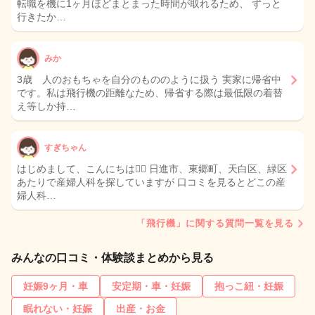
転職を機に1ヶ月ほどまとまった時間が取れるため、 ずっと
行きたか…
みか
3歳 人のおもちゃを自分のもののように扱う 実家に帰省中
です。私は飛行機の距離なため、帰省する際は最低限の着替
え等しか持…
すぎちゃん
はじめまして、こんにちは🙇‍♀️ 日進市、東郷町、天白区、緑区
あたりで産婦人科を探していますが 口コミを見るとどこの産
婦人科…
「飛行機」に関する質問一覧を見る
みんなの口コミ・体験談まとめから見る
妊娠9ヶ月・車
安定期・車・妊娠
抱っこ紐・妊娠
眠れない・妊娠
出産・お金