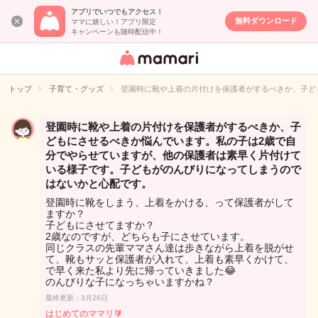
アプリでいつでもアクセス！
無料ダウンロード
ママに嬉しい！アプリ限定
キャンペーンも随時配信中！
女性専用匿名QA
アプリ・情報サ
トップ
子育て・グッズ
登園時に靴や上着の片付けを保護者がするべきか、子ど
イト
登園時に靴や上着の片付けを保護者がするべきか、子
どもにさせるべきか悩んでいます。私の子は2歳で自
分でやらせていますが、他の保護者は素早く片付けて
いる様子です。子どもがのんびりになってしまうので
はないかと心配です。
登園時に靴をしまう、上着をかける、って保護者がして
ますか？
子どもにさせてますか？
2歳なのですが、どちらも子にさせています。
同じクラスの先輩ママさん達は歩きながら上着を脱がせ
て、靴もサッと保護者が入れて、上着も素早くかけて、
で早く来た私より先に帰っていきました😂
のんびりな子になっちゃいますかね？
最終更新：3月26日
はじめてのママリ🔰