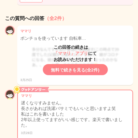
この質問への回答
（全2件）
ママリ
ポンチョを使っています 自転車…
この回答の続きは
「ママリ」アプリ
にて
お読みいただけます！
無料で続きを見る(全2件)
3月25日
ママリ
遅くなりすみません。
長さがあれば洗濯バサミでもいいと思いますよ笑
私はこれを書いました
2年以上使ってますがいい感じです。楽天で書いまし
た。
3月28日