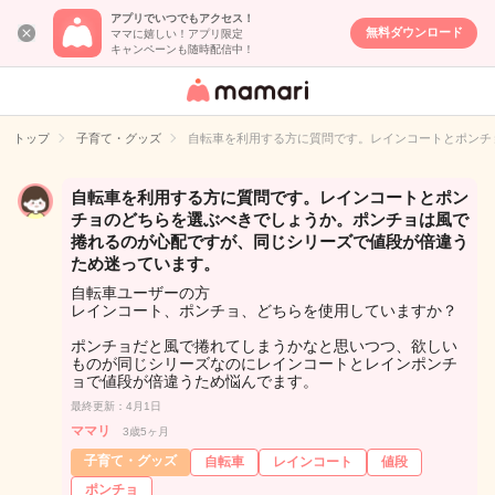
アプリでいつでもアクセス！
無料ダウンロード
ママに嬉しい！アプリ限定
キャンペーンも随時配信中！
女性専用匿名QA
アプリ・情報サ
トップ
子育て・グッズ
自転車を利用する方に質問です。レインコートとポンチ
イト
自転車を利用する方に質問です。レインコートとポン
チョのどちらを選ぶべきでしょうか。ポンチョは風で
捲れるのが心配ですが、同じシリーズで値段が倍違う
ため迷っています。
自転車ユーザーの方
レインコート、ポンチョ、どちらを使用していますか？
ポンチョだと風で捲れてしまうかなと思いつつ、欲しい
ものが同じシリーズなのにレインコートとレインポンチ
ョで値段が倍違うため悩んでます。
最終更新：4月1日
ママリ
3歳5ヶ月
子育て・グッズ
自転車
レインコート
値段
ポンチョ