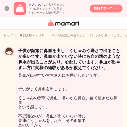
アプリでいつでもアクセス！
無料ダウンロード
ママに嬉しい！アプリ限定
キャンペーンも随時配信中！
女性専用匿名QA
アプリ・情報サ
トップ
産婦人科・小児科
子供が頻繁に鼻血を出し、くしゃみや暑さで出ること
イト
子供が頻繁に鼻血を出し、くしゃみや暑さで出ること
が多いです。鼻血が出ていない時にも血の塊のような
鼻水が出ることがあり、心配しています。鼻血が出や
すい方に同様の経験があるか教えてください。
鼻血が出やすいママさんにお伺いしたいです。
子供がよく鼻血を出します。
くしゃみの衝撃で鼻血、暑いから鼻血、寝て起きたら鼻
血
という感じです。
不思議なのが、鼻血が出ていない時に
普通にくしゃみをしたら、その衝撃で
奥の方？から