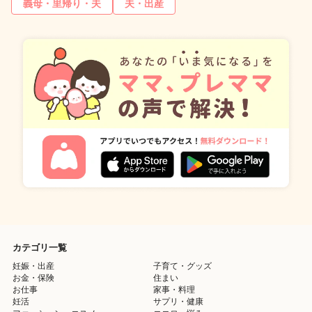
義母・里帰り・夫
夫・出産
カテゴリ一覧
妊娠・出産
子育て・グッズ
お金・保険
住まい
お仕事
家事・料理
妊活
サプリ・健康