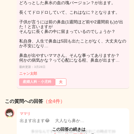
どろっとした鼻水の血の塊バージョン？が出ます。
長くてドロドロしていて、これはなに？となります。
子供が言うには前の鼻血(1週間ほど前や2週間前も)が出
た！と言いますが
そんなに長く鼻の中に留まっているのでしょうか？
私自身、人生で鼻血は5回も出たことがなく、大丈夫なの
か不安になり…
鼻血が出やすいママさん、そんな事ってありますか？
何かの病気かな？って心配になる程、鼻血が出ます…
最終更新：3月28日
ニャン太郎
産婦人科・小児科
夫
この質問への回答
（全4件）
ママリ
出ます出ます😂 大人なら鼻か…
この回答の続きは