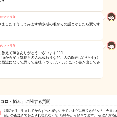
ます！
日
のママリ🔰
りましたそうしてみます幼少期の頃からの話とかしたら変です
日
のママリ🔰
教えて頂きありがとうございます🙇🏻‍♀️
い頃から変（気持ちの入れ替わりなど、人の顔色ばかり伺う）
と最近になって思って産後うつっぽいしとにかく書き出してみ
日
ココロ・悩み」に関する質問
2歳7ヶ月、生まれてからずっと寝ない子でいまだに夜泣きがあり、今日も
目かの夜泣きで起こされ寝れなくなり2時半から起きてます。 夜泣き対応