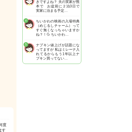
きですよね？ 夫の実家が熊
本で お盆前に２泊3日で
実家に泊まる予定…
4
ちいかわの映画の入場特典
（めじるしチャーム）って
すぐ無くなっちゃいますか
ね？！💦 ちいかわ…
5
ナプキン値上げが話題にな
ってますが 私はミレーナ入
れてるからもう1年以上ナ
プキン買ってない…
何度
はす