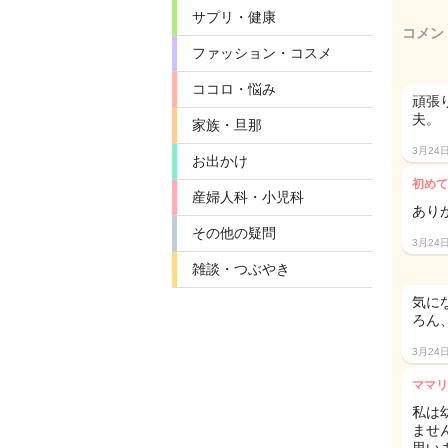
サプリ・健康
コメン
ファッション・コスメ
ココロ・悩み
頑張
夫。
家族・旦那
3月24
お出かけ
初めて
産婦人科・小児科
ありがとう
その他の疑問
3月24
雑談・つぶやき
気に
ろん
3月24
ママリ
私は
ませ