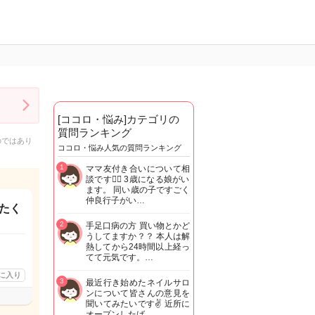
[ココロ・悩み]カテゴリの
質問ランキング
のではあり
ココロ・悩み人気の質問ランキング
1
ママ友付き合いについて相
談です🙇‍♂️ 3歳になる娘がい
ます。 同い歳の子ですごく
仲良行子がい…
たく
2
手足口病の方 買い物とかど
うしてますか？？ 本人は解
熱してから24時間以上経っ
てて元気です。…
に入り
3
最近行き始めたネイルサロ
ンについて皆さんの意見を
聞いてみたいです✌️ 近所に
オープンしたば…