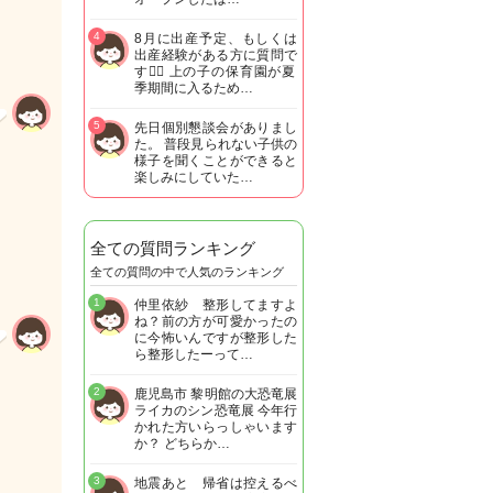
4
8月に出産予定、もしくは
出産経験がある方に質問で
す🙋‍♀️ 上の子の保育園が夏
季期間に入るため…
5
先日個別懇談会がありまし
た。 普段見られない子供の
様子を聞くことができると
楽しみにしていた…
全ての質問ランキング
全ての質問の中で人気のランキング
1
仲里依紗 整形してますよ
ね？前の方が可愛かったの
に今怖いんですが整形した
ら整形したーって…
2
鹿児島市 黎明館の大恐竜展
ライカのシン恐竜展 今年行
かれた方いらっしゃいます
か？ どちらか…
3
地震あと 帰省は控えるべ