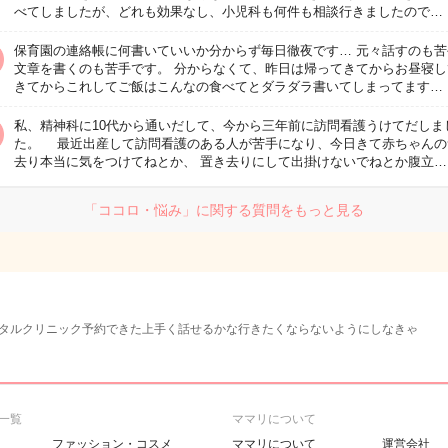
べてしましたが、どれも効果なし、小児科も何件も相談行きましたので…
保育園の連絡帳に何書いていいか分からず毎日徹夜です… 元々話すのも苦
文章を書くのも苦手です。 分からなくて、昨日は帰ってきてからお昼寝し
きてからこれしてご飯はこんなの食べてとダラダラ書いてしまってます…
私、精神科に10代から通いだして、今から三年前に訪問看護うけてだしま
た。 最近出産して訪問看護のある人が苦手になり、今日きて赤ちゃんの
去り本当に気をつけてねとか、 置き去りにして出掛けないでねとか腹立…
「ココロ・悩み」に関する質問をもっと見る
タルクリニック予約できた上手く話せるかな行きたくならないようにしなきゃ
一覧
ママリについて
ファッション・コスメ
ママリについて
運営会社