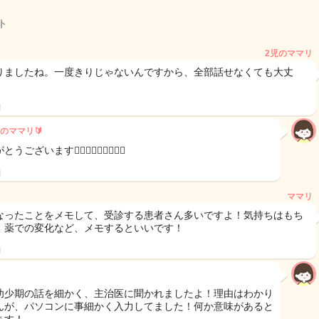
ト
2児のママリ
りましたね。一度きりじゃないんですから、全部話せなくても大丈
日
のママリ🔰
ございます🙇🏻‍♀️🙇🏻‍♀️🙇🏻‍♀️
日
ママリ
なったことをメモして、受診する患者さん多いですよ！気持ちはもち
、薬での変化など、メモするといいです！
日
幼少期の話を細かく、主治医に聞かれましたよ！理由はわかり
んが、パソコンに事細かく入力してました！何か意味があると