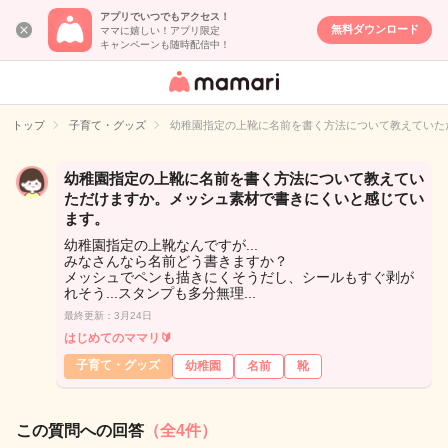
アプリでいつでもアクセス！
無料ダウンロード
ママに嬉しい！アプリ限定
キャンペーンも随時配信中！
女性専用匿名QA
アプリ・情報サ
トップ
子育て・グッズ
幼稚園指定の上靴に名前を書く方法について教えていた
イト
幼稚園指定の上靴に名前を書く方法について教えてい
ただけますか。メッシュ素材で書きにくいと感じてい
ます。
幼稚園指定の上靴なんですが...
みなさんなら名前どう書きますか？
メッシュでペンも描きにくそうだし、シールもすぐ剥が
れそう...スタンプも多分無理...
最終更新：3月24日
はじめてのママリ🔰
子育て・グッズ
幼稚園
名前
靴
この質問への回答
（全4件）