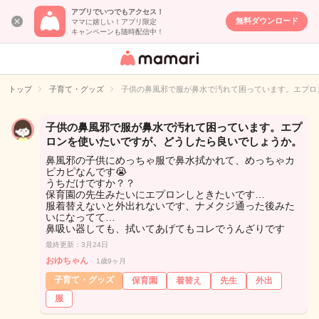
アプリでいつでもアクセス！
無料ダウンロード
ママに嬉しい！アプリ限定
キャンペーンも随時配信中！
女性専用匿名QA
アプリ・情報サ
トップ
子育て・グッズ
子供の鼻風邪で服が鼻水で汚れて困っています。エプロ
イト
子供の鼻風邪で服が鼻水で汚れて困っています。エプ
ロンを使いたいですが、どうしたら良いでしょうか。
鼻風邪の子供にめっちゃ服で鼻水拭かれて、めっちゃカ
ピカピなんです😭
うちだけですか？？
保育園の先生みたいにエプロンしときたいです…
服着替えないと外出れないです、ナメクジ通った後みた
いになってて…
鼻吸い器しても、拭いてあげてもコレでうんざりです
最終更新：3月24日
おゆちゃん
1歳9ヶ月
子育て・グッズ
保育園
着替え
先生
外出
服