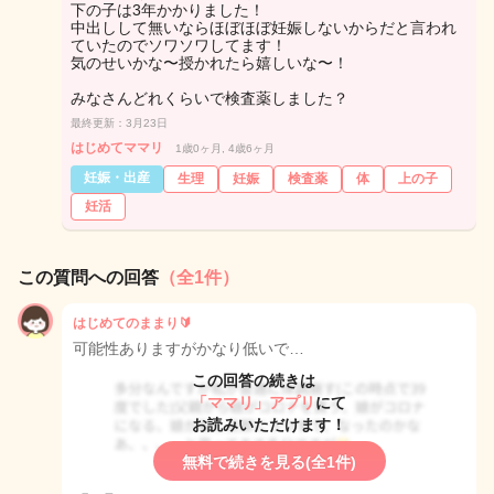
下の子は3年かかりました！
中出しして無いならほぼほぼ妊娠しないからだと言われ
ていたのでソワソワしてます！
気のせいかな〜授かれたら嬉しいな〜！
みなさんどれくらいで検査薬しました？
最終更新：3月23日
はじめてママリ
1歳0ヶ月, 4歳6ヶ月
妊娠・出産
生理
妊娠
検査薬
体
上の子
妊活
この質問への回答
（全1件）
はじめてのままり🔰
可能性ありますがかなり低いで…
この回答の続きは
「ママリ」アプリ
にて
お読みいただけます！
無料で続きを見る(全1件)