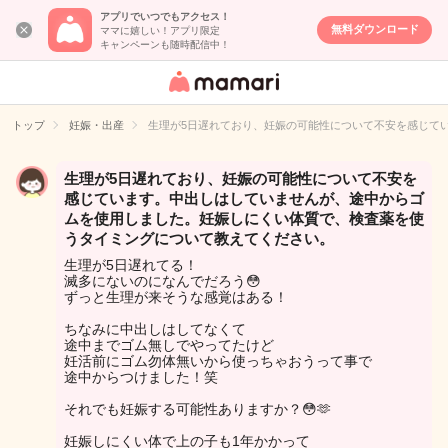
アプリでいつでもアクセス！
無料ダウンロード
ママに嬉しい！アプリ限定
キャンペーンも随時配信中！
女性専用匿名QA
アプリ・情報サ
トップ
妊娠・出産
生理が5日遅れており、妊娠の可能性について不安を感じて
イト
生理が5日遅れており、妊娠の可能性について不安を
感じています。中出しはしていませんが、途中からゴ
ムを使用しました。妊娠しにくい体質で、検査薬を使
うタイミングについて教えてください。
生理が5日遅れてる！
滅多にないのになんでだろう😳
ずっと生理が来そうな感覚はある！
ちなみに中出しはしてなくて
途中までゴム無しでやってたけど
妊活前にゴム勿体無いから使っちゃおうって事で
途中からつけました！笑
それでも妊娠する可能性ありますか？😳🫶
妊娠しにくい体で上の子も1年かかって