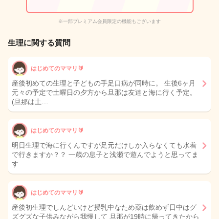
※一部プレミアム会員限定の機能もございます
生理に関する質問
はじめてのママリ🔰
産後初めての生理と子どもの手足口病が同時に。 生後6ヶ月
元々の予定で土曜日の夕方から旦那は友達と海に行く予定。
(旦那は土…
はじめてのママリ🔰
明日生理で海に行くんですが足元だけしか入らなくても水着
で行きますか？？ 一歳の息子と浅瀬で遊んでようと思ってま
す
はじめてのママリ🔰
産後初生理でしんどいけど授乳中なため薬は飲めず日中はグ
ズグズな子供みながら我慢して 旦那が19時に帰ってきたから