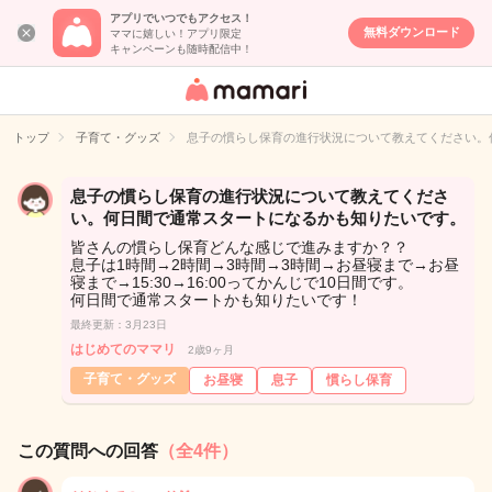
アプリでいつでもアクセス！
無料ダウンロード
ママに嬉しい！アプリ限定
キャンペーンも随時配信中！
女性専用匿名QA
アプリ・情報サ
トップ
子育て・グッズ
息子の慣らし保育の進行状況について教えてください。
イト
息子の慣らし保育の進行状況について教えてくださ
い。何日間で通常スタートになるかも知りたいです。
皆さんの慣らし保育どんな感じで進みますか？？
息子は1時間→2時間→3時間→3時間→お昼寝まで→お昼
寝まで→15:30→16:00ってかんじで10日間です。
何日間で通常スタートかも知りたいです！
最終更新：3月23日
はじめてのママリ
2歳9ヶ月
子育て・グッズ
お昼寝
息子
慣らし保育
この質問への回答
（全4件）