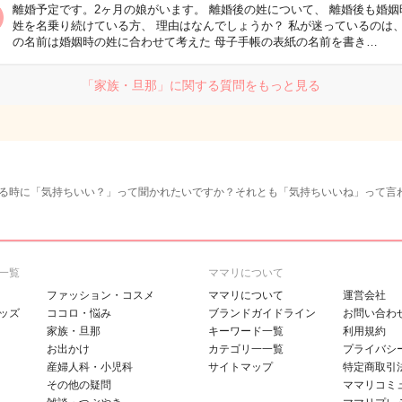
離婚予定です。2ヶ月の娘がいます。 離婚後の姓について、 離婚後も婚姻
姓を名乗り続けている方、 理由はなんでしょうか？ 私が迷っているのは、
の名前は婚姻時の姓に合わせて考えた 母子手帳の表紙の名前を書き…
「家族・旦那」に関する質問をもっと見る
る時に「気持ちいい？」って聞かれたいですか？それとも「気持ちいいね」って言
一覧
ママリについて
ファッション・コスメ
ママリについて
運営会社
ッズ
ココロ・悩み
ブランドガイドライン
お問い合わ
家族・旦那
キーワード一覧
利用規約
お出かけ
カテゴリ一一覧
プライバシ
産婦人科・小児科
サイトマップ
特定商取引
その他の疑問
ママリコミ