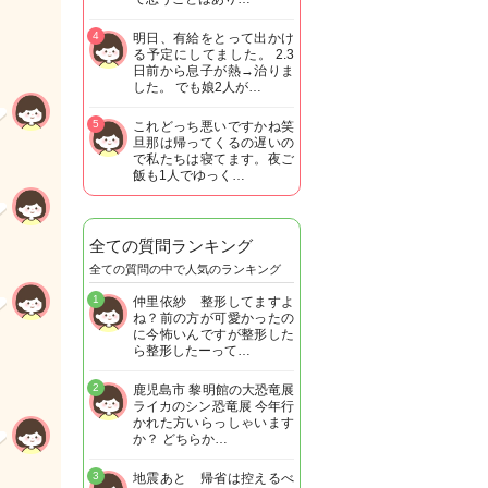
4
明日、有給をとって出かけ
る予定にしてました。 2.3
日前から息子が熱→治りま
した。 でも娘2人が…
5
これどっち悪いですかね笑
旦那は帰ってくるの遅いの
で私たちは寝てます。夜ご
飯も1人でゆっく…
全ての質問ランキング
全ての質問の中で人気のランキング
1
仲里依紗 整形してますよ
ね？前の方が可愛かったの
に今怖いんですが整形した
ら整形したーって…
2
鹿児島市 黎明館の大恐竜展
ライカのシン恐竜展 今年行
かれた方いらっしゃいます
か？ どちらか…
3
地震あと 帰省は控えるべ