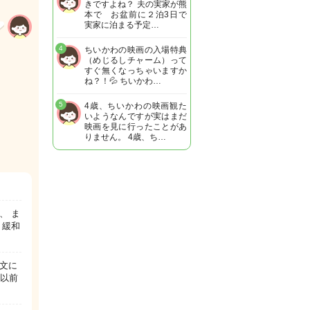
きですよね？ 夫の実家が熊
本で お盆前に２泊3日で
実家に泊まる予定…
4
ちいかわの映画の入場特典
（めじるしチャーム）って
すぐ無くなっちゃいますか
ね？！💦 ちいかわ…
5
4歳、ちいかわの映画観た
いようなんですが実はまだ
映画を見に行ったことがあ
りません。 4歳、ち…
、 ま
 緩和
文に
は以前