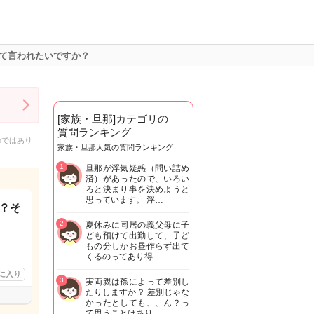
て言われたいですか？
[家族・旦那]カテゴリの
質問ランキング
のではあり
家族・旦那人気の質問ランキング
1
旦那が浮気疑惑（問い詰め
済）があったので、いろい
ろと決まり事を決めようと
思っています。 浮…
？そ
2
夏休みに同居の義父母に子
ども預けて出勤して、子ど
もの分しかお昼作らず出て
くるのってあり得…
に入り
3
実両親は孫によって差別し
たりしますか？ 差別じゃな
かったとしても、、ん？っ
て思うことはあり…