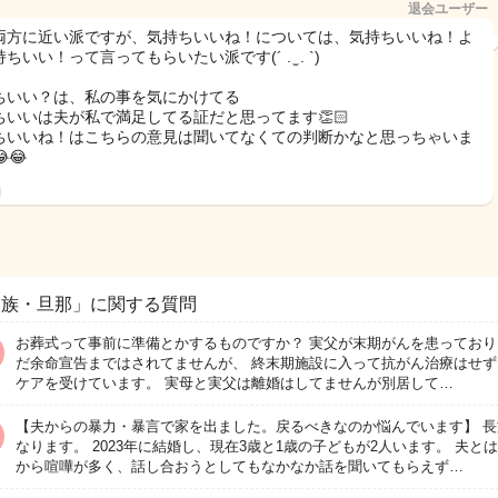
退会ユーザー
両方に近い派ですが、気持ちいいね！については、気持ちいいね！よ
ちいい！って言ってもらいたい派です(´ . ̫ . `)
ちいい？は、私の事を気にかけてる
ちいいは夫が私で満足してる証だと思ってます👏🏻
ちいいね！はこちらの意見は聞いてなくての判断かなと思っちゃいま
😂
日
家族・旦那」に関する質問
お葬式って事前に準備とかするものですか？ 実父が末期がんを患っており
だ余命宣告まではされてませんが、 終末期施設に入って抗がん治療はせず
ケアを受けています。 実母と実父は離婚はしてませんが別居して…
【夫からの暴力・暴言で家を出ました。戻るべきなのか悩んでいます】 長
なります。 2023年に結婚し、現在3歳と1歳の子どもが2人います。 夫と
から喧嘩が多く、話し合おうとしてもなかなか話を聞いてもらえず…