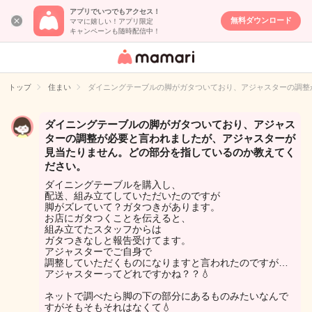
アプリでいつでもアクセス！
無料ダウンロード
ママに嬉しい！アプリ限定
キャンペーンも随時配信中！
女性専用匿名QA
アプリ・情報サ
トップ
住まい
ダイニングテーブルの脚がガタついており、アジャスターの調整
イト
ダイニングテーブルの脚がガタついており、アジャス
ターの調整が必要と言われましたが、アジャスターが
見当たりません。どの部分を指しているのか教えてく
ださい。
ダイニングテーブルを購入し、
配送、組み立てしていただいたのですが
脚がズレていて？ガタつきがあります。
お店にガタつくことを伝えると、
組み立てたスタッフからは
ガタつきなしと報告受けてます。
アジャスターでご自身で
調整していただくものになりますと言われたのですが…
アジャスターってどれですかね？？💧
ネットで調べたら脚の下の部分にあるものみたいなんで
すがそもそもそれはなくて💧