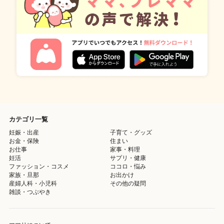
カテゴリ一覧
妊娠・出産
子育て・グッズ
お金・保険
住まい
お仕事
家事・料理
妊活
サプリ・健康
ファッション・コスメ
ココロ・悩み
家族・旦那
お出かけ
産婦人科・小児科
その他の疑問
雑談・つぶやき