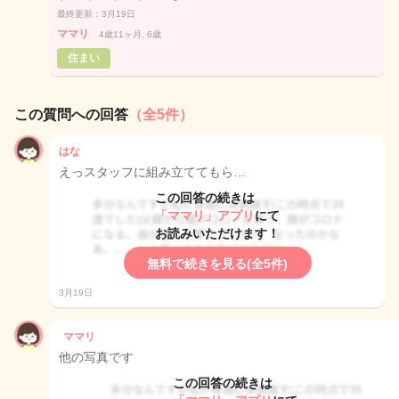
最終更新：3月19日
ママリ
4歳11ヶ月, 6歳
住まい
この質問への回答
（全5件）
はな
えっスタッフに組み立ててもら…
この回答の続きは
「ママリ」アプリ
にて
お読みいただけます！
無料で続きを見る(全5件)
3月19日
ママリ
他の写真です
この回答の続きは