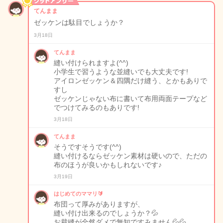
てんまま
ゼッケンは駄目でしょうか？
3月18日
てんまま
縫い付けられますよ(^^)
小学生で習うような並縫いでも大丈夫です!
アイロンゼッケン＆四隅だけ縫う、とかもありで
すし
ゼッケンじゃない布に書いて布用両面テープなど
でつけてみるのもありです!
3月18日
てんまま
そうですそうです(^^)
縫い付けるならゼッケン素材は硬いので、ただの
布のほうが良いかもしれないです♪
3月19日
はじめてのママリ🔰
布団って厚みがありますが、
縫い付け出来るのでしょうか？💦
お裁縫が全然ダメで無知ですみません💦💦