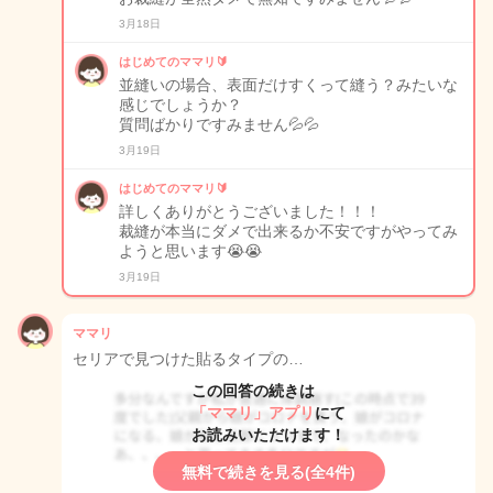
3月18日
はじめてのママリ🔰
並縫いの場合、表面だけすくって縫う？みたいな
感じでしょうか？
質問ばかりですみません💦💦
3月19日
はじめてのママリ🔰
詳しくありがとうございました！！！
裁縫が本当にダメで出来るか不安ですがやってみ
ようと思います😭😭
3月19日
ママリ
セリアで見つけた貼るタイプの…
この回答の続きは
「ママリ」アプリ
にて
お読みいただけます！
無料で続きを見る(全4件)