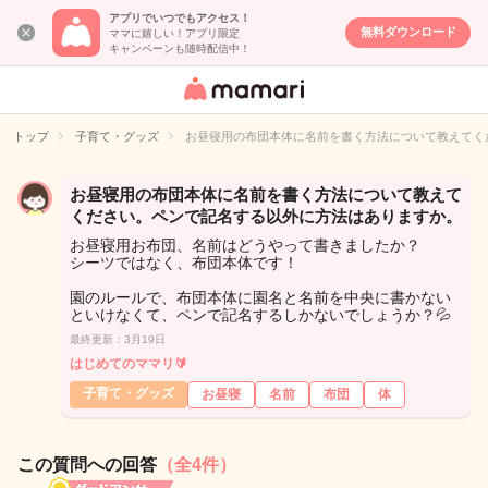
アプリでいつでもアクセス！
無料ダウンロード
ママに嬉しい！アプリ限定
キャンペーンも随時配信中！
女性専用匿名QA
アプリ・情報サ
トップ
子育て・グッズ
お昼寝用の布団本体に名前を書く方法について教えてく
イト
お昼寝用の布団本体に名前を書く方法について教えて
ください。ペンで記名する以外に方法はありますか。
お昼寝用お布団、名前はどうやって書きましたか？
シーツではなく、布団本体です！
園のルールで、布団本体に園名と名前を中央に書かない
といけなくて、ペンで記名するしかないでしょうか？💦
最終更新：3月19日
はじめてのママリ🔰
子育て・グッズ
お昼寝
名前
布団
体
この質問への回答
（全4件）