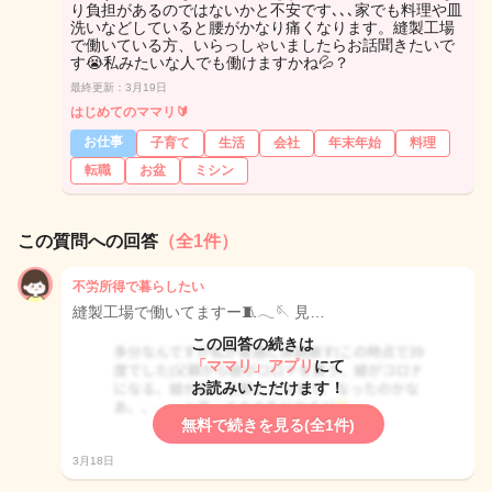
り負担があるのではないかと不安です､､､家でも料理や皿
洗いなどしていると腰がかなり痛くなります。縫製工場
で働いている方、いらっしゃいましたらお話聞きたいで
す😭私みたいな人でも働けますかね💦？
最終更新：3月19日
はじめてのママリ🔰
お仕事
子育て
生活
会社
年末年始
料理
転職
お盆
ミシン
この質問への回答
（全1件）
不労所得で暮らしたい
縫製工場で働いてますー🧵𓂃🪡 見…
この回答の続きは
「ママリ」アプリ
にて
お読みいただけます！
無料で続きを見る(全1件)
3月18日