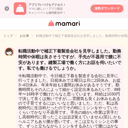
アプリでいつでもアクセス！
無料ダウンロード
ママに嬉しい！アプリ限定
キャンペーンも随時配信中！
女性専用匿名QA
アプリ・情報サ
トップ
お仕事
転職活動中で補正下着製造会社を見学しました。勤務時間や休暇
イト
転職活動中で補正下着製造会社を見学しました。勤務
時間や休暇は良さそうですが、手先が不器用で腰に不
安があります。縫製工場で働く方にお話を伺いたいで
す。私でも働けるでしょうか。
今転職活動中で、今日補正下着を製造する会社に見学に
行ってきました。日祝休みで土曜日は月に2回休み、お盆
3~4日休み、年末年始も1週間お休みがあるそうです。勤
務時間もその人によって細かく設定出来るみたいで、8時
半〜16時半で働けたらなと思っています。時給は1030円
で決して良くは無いですが､､､雰囲気も良くお休みもある
ので子育てするにはいいなと思いました。ただ、私は高
校時代に生活科だったのでその時にミシンをやっていた
くらいでかなり不器用です。手先の細かい作業は苦手だ
し高校時代に習ったことはほぼ覚えていません(笑)しかも
ヘルニアもあり腰が悪いです。そこは立ちミシンとの事
で、ずっと立ちながらミシンをするみたいで腰にはかな