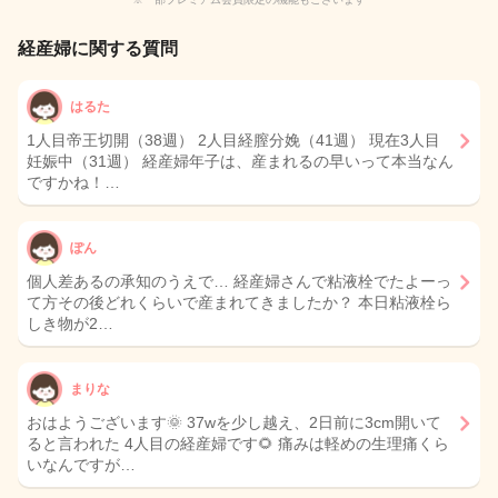
経産婦に関する質問
はるた
1人目帝王切開（38週） 2人目経膣分娩（41週） 現在3人目
妊娠中（31週） 経産婦年子は、産まれるの早いって本当なん
ですかね！…
ぽん
個人差あるの承知のうえで… 経産婦さんで粘液栓でたよーっ
て方その後どれくらいで産まれてきましたか？ 本日粘液栓ら
しき物が2…
まりな
おはようございます🌞 37wを少し越え、2日前に3cm開いて
ると言われた 4人目の経産婦です🌻 痛みは軽めの生理痛くら
いなんですが…