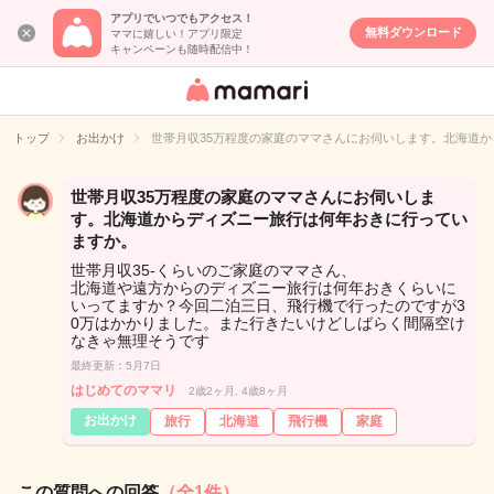
アプリでいつでもアクセス！
無料ダウンロード
ママに嬉しい！アプリ限定
キャンペーンも随時配信中！
女性専用匿名QA
アプリ・情報サ
トップ
お出かけ
世帯月収35万程度の家庭のママさんにお伺いします。北海道
イト
世帯月収35万程度の家庭のママさんにお伺いしま
す。北海道からディズニー旅行は何年おきに行ってい
ますか。
世帯月収35-くらいのご家庭のママさん、
北海道や遠方からのディズニー旅行は何年おきくらいに
いってますか？今回二泊三日、飛行機で行ったのですが3
0万はかかりました。また行きたいけどしばらく間隔空け
なきゃ無理そうです
最終更新：5月7日
はじめてのママリ
2歳2ヶ月, 4歳8ヶ月
お出かけ
旅行
北海道
飛行機
家庭
この質問への回答
（全1件）