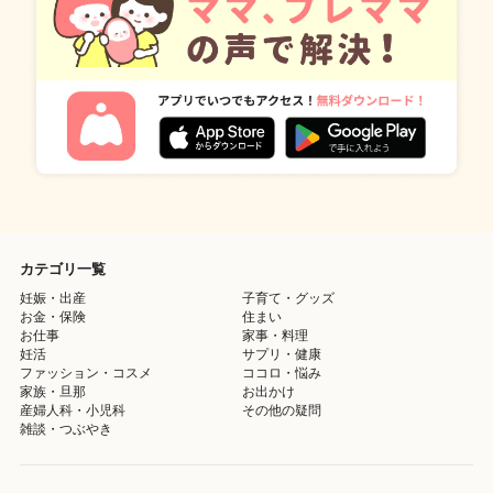
カテゴリ一覧
妊娠・出産
子育て・グッズ
お金・保険
住まい
お仕事
家事・料理
妊活
サプリ・健康
ファッション・コスメ
ココロ・悩み
家族・旦那
お出かけ
産婦人科・小児科
その他の疑問
雑談・つぶやき