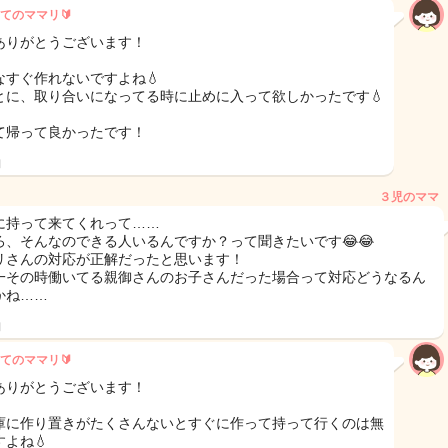
てのママリ🔰
ありがとうございます！
なすぐ作れないですよね💧
とに、取り合いになってる時に止めに入って欲しかったです💧
て帰って良かったです！
日
３児のママ
に持って来てくれって……
ろ、そんなのできる人いるんですか？って聞きたいです😂😂
リさんの対応が正解だったと思います！
一その時働いてる親御さんのお子さんだった場合って対応どうなるん
かね……
日
てのママリ🔰
ありがとうございます！
庫に作り置きがたくさんないとすぐに作って持って行くのは無
よね💧