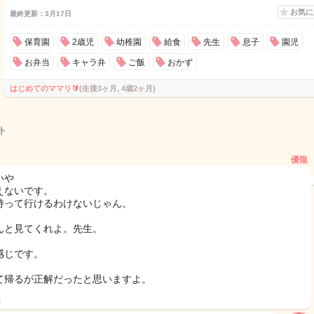
お気
最終更新：3月17日
保育園
2歳児
幼稚園
給食
先生
息子
園児
お弁当
キャラ弁
ご飯
おかず
はじめてのママリ🔰
(生後3ヶ月, 4歳2ヶ月)
ト
優龍
いや
えないです。
持って行けるわけないじゃん。
んと見てくれよ。先生。
感じです。
て帰るが正解だったと思いますよ。
日