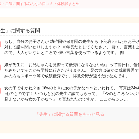
産・ご飯に関するみんなの口コミ・体験談まとめ
先生」に関する質問
もし、自分のお子さんが 幼稚園や保育園の先生から 下記言われたらお子
対して話を聞いたりしますか？ ※年長だとしてください。 賢く、言葉も
ので、大人がいないところで 強い言葉を使っているようです。 例…
娘が先生に「お兄ちゃんを見習って優秀になりなさいね」って言われ、傷
たみたいでそこから学校に行きたがりません。 兄の方は確かに成績優秀で
妹の方もスポーツ等で成績優秀です。得意分野が違うだけなんです。 …
女の子ですかね？🎀 16wのときに女の子かな〜〜といわれて、 写真は24w0
日)のものです！ いつもと別の先生に診てもらって、 「今のところシンボ
見えないから女の子かな〜」 と言われたのですが、 ここからシン…
「先生」に関する質問をもっと見る