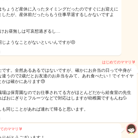
はちょうど産休に入ったタイミングだったのですぐにお迎えに
ましたが、産休前だったらもう仕事早退するしかないですよ
だけお昼無しは可哀想過ぎるし…
同じようなことがないといいんですが😣
日
はじめてのママリ🔰
士です。全然あるあるではないですが、確かにお弁当の日って中身が
な違うので2歳だとお友達のお弁当をみて、あれ食べたい！でイヤイヤ
とかは確かにあります😓
職場は保育園なのでお仕事されてる方がほとんどだから給食室の先生
ればおにぎりとフルーツなどで対応はしますが幼稚園ですもんね💦
しも同じことがあれば連れて帰ると思います。
日
てのママリ🔰
ありがとうございます！