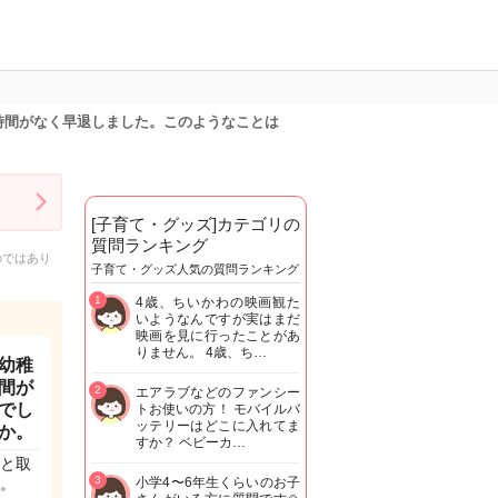
時間がなく早退しました。このようなことは
[子育て・グッズ]カテゴリの
質問ランキング
のではあり
子育て・グッズ人気の質問ランキング
1
4歳、ちいかわの映画観た
いようなんですが実はまだ
映画を見に行ったことがあ
りません。 4歳、ち…
幼稚
間が
2
エアラブなどのファンシー
でし
トお使いの方！ モバイルバ
ッテリーはどこに入れてま
か。
すか？ ベビーカ…
と取
3
。
小学4〜6年生くらいのお子