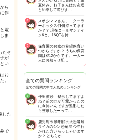
さんがいる方に質問です🙏
夏休み、お子さんはお友達
から
と約束して遊びま…
に作
4
スポ少ママさん、、クーラ
ーボックス何個持ってます
と電
か？？ 現在コールマンテイ
しま
ク6と、16QTを持…
5
保育園のお盆の希望保育い
つからですか？ うちの保育
ったそ
園は8/12からです。 一人一
子が
人にお知らせ配…
とい
はお
た。
全ての質問ランキング
全ての質問の中で人気のランキング
1
仲里依紗 整形してますよ
ね？前の方が可愛かったの
に今怖いんですが整形した
ら整形したーって…
像した
2
鹿児島市 黎明館の大恐竜展
ライカのシン恐竜展 今年行
弁で
かれた方いらっしゃいます
か？ どちらか…