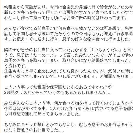
幼稚園から電話があり、今日は全園児お弁当の日で給食がないため今
新しくお弁当を持って頂くことは可能ですか？と言われましたがすぐ
れないし作って持って行く頃にはお昼ご飯の時間は終わってます。
みんなが食べてる間息子だけ何も食べる物がないのは可哀想で、先生
話してる間も息子は泣いてたそうなので今日はもうお迎えに行き早退
す。と伝えすぐに迎えに行き、息子の好きな物を食べに行きました。
隣の子が息子のお弁当に入っていたおかずを「1つちょうだい」と言
うで、息子は「だーめーよ」って言ったみたいなんですがそこで隣の
息子のお弁当を取ってしまい、取り合いになり結果落ちてしまった。
う流れです。
先生ももっと早く止めに入れてたら良かったんですが、気付いた時に
弁当が落ちてしまっていて、申し訳ございません。と謝罪がありまし
こういう事って幼稚園や保育園だとあるあるですかね？💦
2歳児クラスだからっていうのもあるかもしれませんが…
みなさんならこういう時、何か食べる物を持って行くのでしょうか？
今回は皆が食べてる中、1人だけお弁当食べられず泣いてる息子を想
ら可哀想で連れて帰ってきちゃいました。
ちなみにキャラ弁禁止とかでもないし、むしろ息子のお弁当はキャラ
はなく普通？のお弁当でした。。