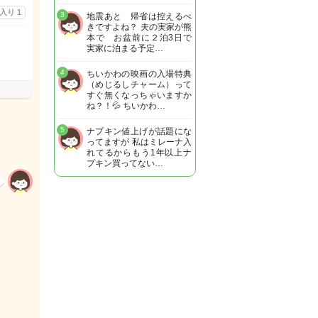
に入り
1
3
地震あと 帰省は控えるべ
きですよね？ 夫の実家が熊
本で お盆前に２泊3日で
実家に泊まる予定…
4
ちいかわの映画の入場特典
（めじるしチャーム）って
すぐ無くなっちゃいますか
ね？！💦 ちいかわ…
5
ナプキン値上げが話題にな
ってますが 私はミレーナ入
れてるからもう1年以上ナ
プキン買ってない…