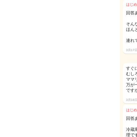
はじめ
回答
そん
ほん
連れ
3月17
すぐ
むし
ママ
万が
です
3月16
はじめ
回答
冷蔵
理です