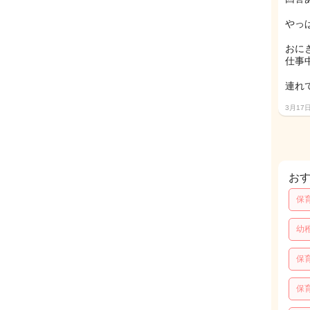
やっ
おに
仕事
連れ
3月17
お
保
幼
保
保