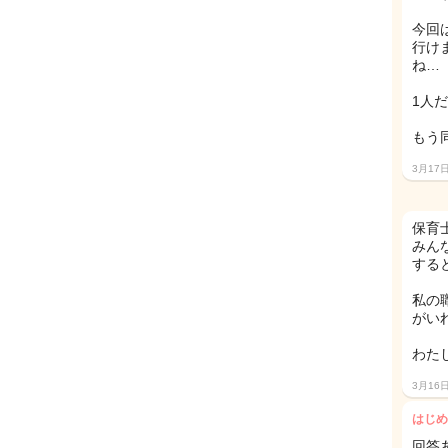
今回
行け
ね…
1人
もう
3月17
保育
みん
する
私の
がい
わた
3月16
はじめ
回答