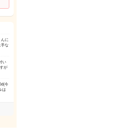
さんに
上手な
付い
すが
d(今
ルは