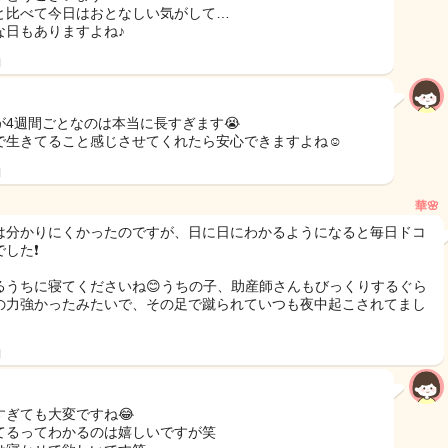
と比べて今日はおとなしい気がして…
な日もありますよね♪
日
が4週間ごとなのは本当に長すぎます😭
で生きてること感じさせてくれたら安心できますよね☺️
日
華🌸
は分かりにくかったのですが、日に日にわかるようになると毎日ドコ
した❗️
るうちに寝てくださいね😊うちの子、助産師さんもびっくりするぐら
の力強かったみたいで、その足で蹴られていつも夜中起こされてまし
日
すぎても大変ですね😂
てるってわかるのは嬉しいですが笑