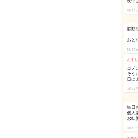
夜中
3月16
胎動
おと
3月16
おすし
コメン
そう
日に
3月17
毎日
個人
お転
3月16