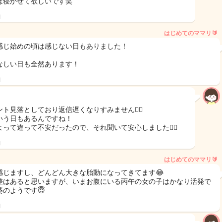
は寝かせて欲しいです笑
日
はじめてのママリ🔰
感じ始めの頃は感じない日もありました！
なしい日も全然あります！
日
ト見落としており返信遅くなりすみません🙇‍♀️
いう日もあるんですね！
よって違って不安だったので、それ聞いて安心しました😮‍💨
日
はじめてのママリ🔰
感じますし、どんどん大きな胎動になってきてます😂
差はあると思いますが、いまお腹にいる丙午の女の子はかなり活発で
婆のようです😇
日