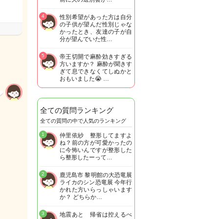
4
性別希望があった方は自分
の子供が望んだ性別じゃな
かったとき、友達の子が自
分が望んでいた性…
5
帝王切開で麻酔効きすぎる
方いますか？ 麻酔が聞きす
ぎて息できなくてしぬかと
おもいました😭 …
全ての質問ランキング
全ての質問の中で人気のランキング
1
仲里依紗 整形してますよ
ね？前の方が可愛かったの
に今怖いんですが整形した
ら整形したーって…
2
鹿児島市 黎明館の大恐竜展
ライカのシン恐竜展 今年行
かれた方いらっしゃいます
か？ どちらか…
3
地震あと 帰省は控えるべ