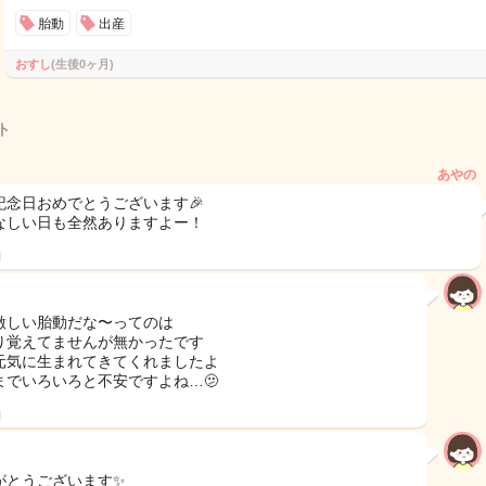
胎動
出産
おすし
(生後0ヶ月)
ト
あやの
記念日おめでとうございます🎉
なしい日も全然ありますよー！
日
激しい胎動だな〜ってのは
り覚えてませんが無かったです
元気に生まれてきてくれましたよ
までいろいろと不安ですよね…🫤
日
がとうございます✨