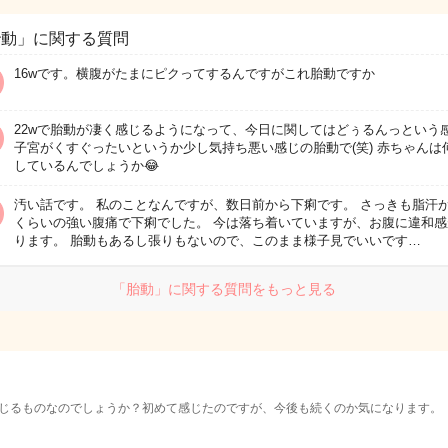
胎動」に関する質問
16wです。横腹がたまにピクってするんですがこれ胎動ですか
22wで胎動が凄く感じるようになって、今日に関してはどぅるんっという
子宮がくすぐったいというか少し気持ち悪い感じの胎動で(笑) 赤ちゃんは
しているんでしょうか😂
汚い話です。 私のことなんですが、数日前から下痢です。 さっきも脂汗
くらいの強い腹痛で下痢でした。 今は落ち着いていますが、お腹に違和感
ります。 胎動もあるし張りもないので、このまま様子見でいいです…
「胎動」に関する質問をもっと見る
じるものなのでしょうか？初めて感じたのですが、今後も続くのか気になります。