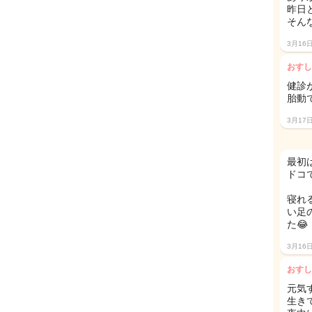
昨日
そん
3月16
おすし
健診
胎動
3月17
最初
ドコで
寝れ
い足
た😂
3月16
おすし
元気
生き