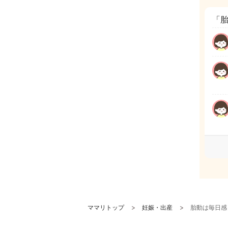
「
ママリトップ
妊娠・出産
胎動は毎日感