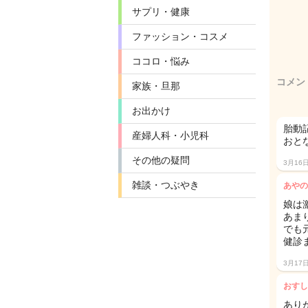
サプリ・健康
ファッション・コスメ
ココロ・悩み
コメン
家族・旦那
お出かけ
胎動
産婦人科・小児科
おと
その他の疑問
3月16
雑談・つぶやき
あやの
娘は
あま
でも
健診
3月17
おすし
あり