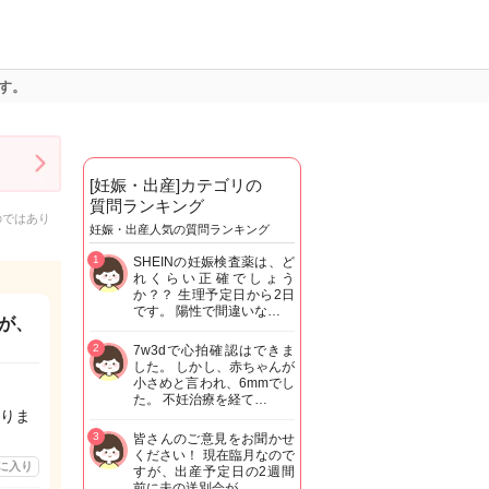
す。
[妊娠・出産]カテゴリの
質問ランキング
のではあり
妊娠・出産人気の質問ランキング
1
SHEINの妊娠検査薬は、ど
れくらい正確でしょう
か？？ 生理予定日から2日
です。 陽性で間違いな…
が、
2
7w3dで心拍確認はできま
した。 しかし、赤ちゃんが
小さめと言われ、6mmでし
た。 不妊治療を経て…
りま
3
皆さんのご意見をお聞かせ
ください！ 現在臨月なので
に入り
すが、出産予定日の2週間
前に夫の送別会が…