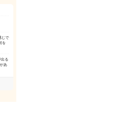
感じで
何を
が出る
があ