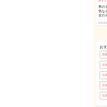
おすし
男の
気な
女の
3月16
お
胎
出
出
出
出