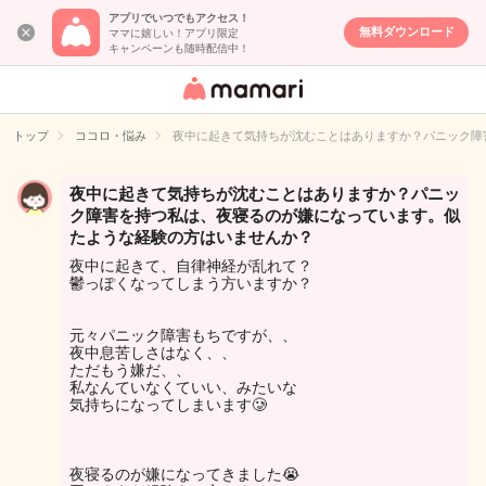
アプリでいつでもアクセス！
無料ダウンロード
ママに嬉しい！アプリ限定
キャンペーンも随時配信中！
女性専用匿名QA
アプリ・情報サ
トップ
ココロ・悩み
夜中に起きて気持ちが沈むことはありますか？パニック障
イト
夜中に起きて気持ちが沈むことはありますか？パニッ
ク障害を持つ私は、夜寝るのが嫌になっています。似
たような経験の方はいませんか？
夜中に起きて、自律神経が乱れて？
鬱っぽくなってしまう方いますか？
元々パニック障害もちですが、、
夜中息苦しさはなく、、
ただもう嫌だ、、
私なんていなくていい、みたいな
気持ちになってしまいます🥲
夜寝るのが嫌になってきました😭