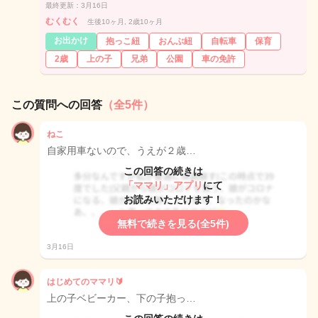
最終更新：3月16日
むくむく
生後10ヶ月, 2歳10ヶ月
お出かけ
抱っこ紐
おんぶ紐
自転車
保育
2歳
上の子
兄弟
公園
車の免許
この質問への回答
（全5件）
ねこ
自家用車ないので、うえが２歳…
この回答の続きは
「ママリ」アプリ
にて
お読みいただけます！
無料で続きを見る(全5件)
3月16日
はじめてのママリ🔰
上の子ベビーカー、下の子抱っ…