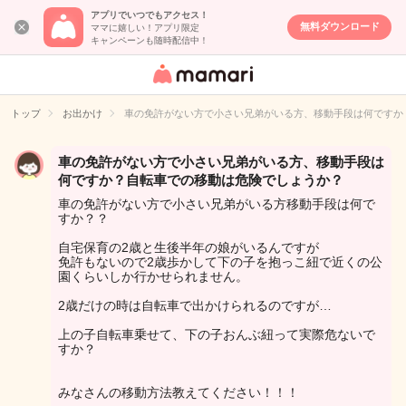
アプリでいつでもアクセス！
無料ダウンロード
ママに嬉しい！アプリ限定
キャンペーンも随時配信中！
女性専用匿名QA
アプリ・情報サ
トップ
お出かけ
車の免許がない方で小さい兄弟がいる方、移動手段は何ですか
イト
車の免許がない方で小さい兄弟がいる方、移動手段は
何ですか？自転車での移動は危険でしょうか？
車の免許がない方で小さい兄弟がいる方移動手段は何で
すか？？
自宅保育の2歳と生後半年の娘がいるんですが
免許もないので2歳歩かして下の子を抱っこ紐で近くの公
園くらいしか行かせられません。
2歳だけの時は自転車で出かけられるのですが…
上の子自転車乗せて、下の子おんぶ紐って実際危ないで
すか？
みなさんの移動方法教えてください！！！