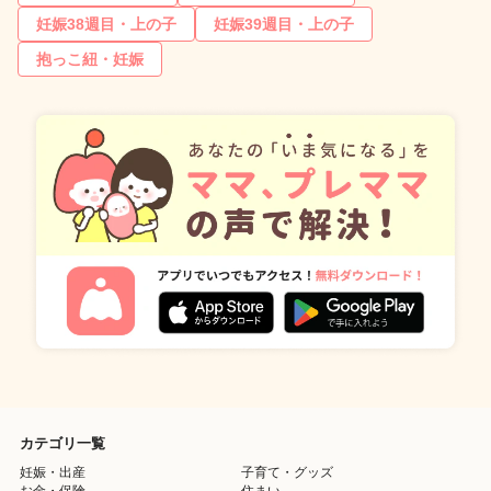
妊娠38週目・上の子
妊娠39週目・上の子
抱っこ紐・妊娠
カテゴリ一覧
妊娠・出産
子育て・グッズ
お金・保険
住まい