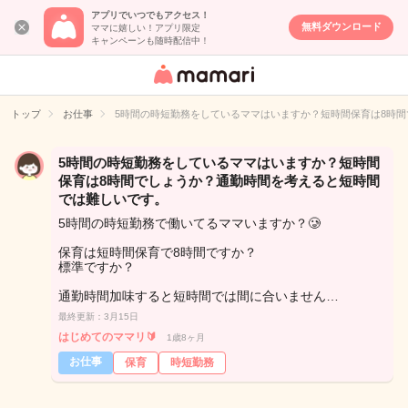
アプリでいつでもアクセス！
無料ダウンロード
ママに嬉しい！アプリ限定
キャンペーンも随時配信中！
女性専用匿名QA
アプリ・情報サ
トップ
お仕事
5時間の時短勤務をしているママはいますか？短時間保育は8時
イト
5時間の時短勤務をしているママはいますか？短時間
保育は8時間でしょうか？通勤時間を考えると短時間
では難しいです。
5時間の時短勤務で働いてるママいますか？🥲
保育は短時間保育で8時間ですか？
標準ですか？
通勤時間加味すると短時間では間に合いません…
最終更新：3月15日
はじめてのママリ🔰
1歳8ヶ月
お仕事
保育
時短勤務